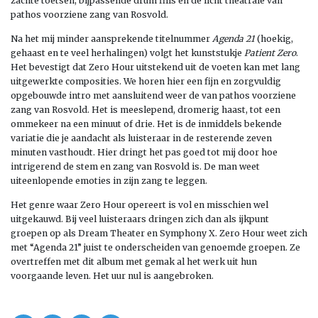
zachte toetsen, bijpassende drum fills en de licht theatrale van
pathos voorziene zang van Rosvold.
Na het mij minder aansprekende titelnummer
Agenda 21
(hoekig,
gehaast en te veel herhalingen) volgt het kunststukje
Patient Zero
.
Het bevestigt dat Zero Hour uitstekend uit de voeten kan met lang
uitgewerkte composities. We horen hier een fijn en zorgvuldig
opgebouwde intro met aansluitend weer de van pathos voorziene
zang van Rosvold. Het is meeslepend, dromerig haast, tot een
ommekeer na een minuut of drie. Het is de inmiddels bekende
variatie die je aandacht als luisteraar in de resterende zeven
minuten vasthoudt. Hier dringt het pas goed tot mij door hoe
intrigerend de stem en zang van Rosvold is. De man weet
uiteenlopende emoties in zijn zang te leggen.
Het genre waar Zero Hour opereert is vol en misschien wel
uitgekauwd. Bij veel luisteraars dringen zich dan als ijkpunt
groepen op als Dream Theater en Symphony X. Zero Hour weet zich
met “Agenda 21” juist te onderscheiden van genoemde groepen. Ze
overtreffen met dit album met gemak al het werk uit hun
voorgaande leven. Het uur nul is aangebroken.