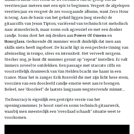
veertien jaar meteen met een epic te beginnen. Vergeet de afgelopen
veertien jaar en vergeet de zes voorgaande albums, want Zero Hour
is terug. Aan de basis van het geluid liggen (nog steeds) de
gitaarriffs van Jesun Tipton, variërend van technisch tot melodisch
naar atmosferisch, maar soms ook agressief en met een donker
randje. Soms doet het mij denken aan
Power Of Omens
en
Hourglass
. Gedurende dit nummer wordt duidelijk dat men aan
skills niets heeft ingeboet. De kracht ligt in een perfecte timing van
afwisseling in tempo, sfeer en intensiteit. Het verveelt nergens.
Sterker nog, je kunt dit nummer gerust op ‘repeat’ instellen. Er valt
immers zoveel te ontdekken. Een passage met staccato riffs en
voortreffelijk drumwerk van Van Helden bracht me haast in een
trance. Maar het is zanger Erik Rosvold die met zijn licht hese stem,
voorzien van een doorleefd randje emotie weet aan te brengen.
Beleef, nee ‘doorleef’ de laatste langzaam wegstervende minuut…
Technocracy
is eigenlijk een gestripte versie van het
openingsnummer. Je hoort snel en soms technisch gitaarwerk,
waarbij men meesterlijk een ‘overdaad schaadt’ situatie weet te
voorkomen.