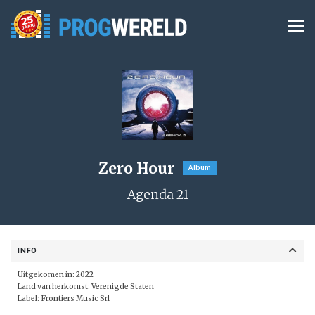
Zero Hour
Album
Agenda 21
INFO
Uitgekomen in: 2022
Land van herkomst: Verenigde Staten
Label:
Frontiers Music Srl