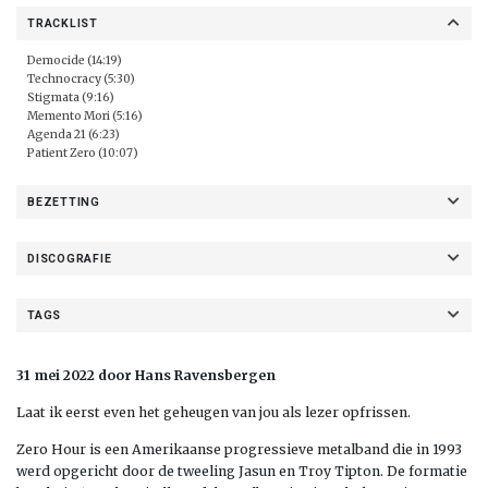
TRACKLIST
Democide (14:19)
Technocracy (5:30)
Stigmata (9:16)
Memento Mori (5:16)
Agenda 21 (6:23)
Patient Zero (10:07)
BEZETTING
DISCOGRAFIE
TAGS
31 mei 2022 door Hans Ravensbergen
Laat ik eerst even het geheugen van jou als lezer opfrissen.
Zero Hour is een Amerikaanse progressieve metalband die in 1993
werd opgericht door de tweeling Jasun en Troy Tipton. De formatie