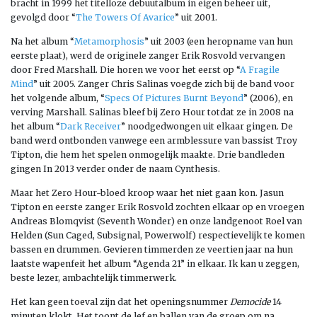
bracht in 1999 het titelloze debuutalbum in eigen beheer uit,
gevolgd door “
The Towers Of Avarice
” uit 2001.
Na het album “
Metamorphosis
” uit 2003 (een heropname van hun
eerste plaat), werd de originele zanger Erik Rosvold vervangen
door Fred Marshall. Die horen we voor het eerst op “
A Fragile
Mind
” uit 2005. Zanger Chris Salinas voegde zich bij de band voor
het volgende album, “
Specs Of Pictures Burnt Beyond
” (2006), en
verving Marshall. Salinas bleef bij Zero Hour totdat ze in 2008 na
het album “
Dark Receiver
” noodgedwongen uit elkaar gingen. De
band werd ontbonden vanwege een armblessure van bassist Troy
Tipton, die hem het spelen onmogelijk maakte. Drie bandleden
gingen In 2013 verder onder de naam Cynthesis.
Maar het Zero Hour-bloed kroop waar het niet gaan kon. Jasun
Tipton en eerste zanger Erik Rosvold zochten elkaar op en vroegen
Andreas Blomqvist (Seventh Wonder) en onze landgenoot Roel van
Helden (Sun Caged, Subsignal, Powerwolf) respectievelijk te komen
bassen en drummen. Gevieren timmerden ze veertien jaar na hun
laatste wapenfeit het album “Agenda 21” in elkaar. Ik kan u zeggen,
beste lezer, ambachtelijk timmerwerk.
Het kan geen toeval zijn dat het openingsnummer
Democide
14
minuten klokt. Het toont de lef en ballen van de groep om na