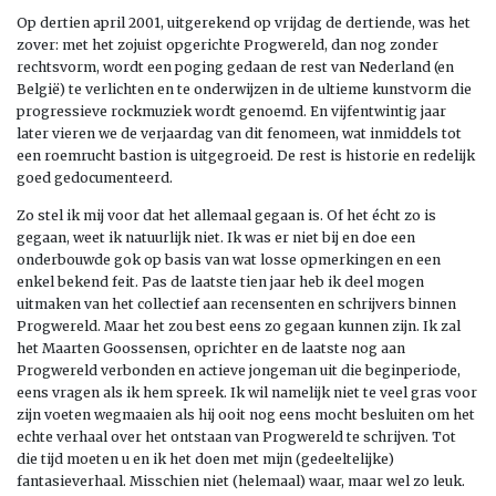
Op dertien april 2001, uitgerekend op vrijdag de dertiende, was het
zover: met het zojuist opgerichte Progwereld, dan nog zonder
rechtsvorm, wordt een poging gedaan de rest van Nederland (en
België) te verlichten en te onderwijzen in de ultieme kunstvorm die
progressieve rockmuziek wordt genoemd. En vijfentwintig jaar
later vieren we de verjaardag van dit fenomeen, wat inmiddels tot
een roemrucht bastion is uitgegroeid. De rest is historie en redelijk
goed gedocumenteerd.
Zo stel ik mij voor dat het allemaal gegaan is. Of het écht zo is
gegaan, weet ik natuurlijk niet. Ik was er niet bij en doe een
onderbouwde gok op basis van wat losse opmerkingen en een
enkel bekend feit. Pas de laatste tien jaar heb ik deel mogen
uitmaken van het collectief aan recensenten en schrijvers binnen
Progwereld. Maar het zou best eens zo gegaan kunnen zijn. Ik zal
het Maarten Goossensen, oprichter en de laatste nog aan
Progwereld verbonden en actieve jongeman uit die beginperiode,
eens vragen als ik hem spreek. Ik wil namelijk niet te veel gras voor
zijn voeten wegmaaien als hij ooit nog eens mocht besluiten om het
echte verhaal over het ontstaan van Progwereld te schrijven. Tot
die tijd moeten u en ik het doen met mijn (gedeeltelijke)
fantasieverhaal. Misschien niet (helemaal) waar, maar wel zo leuk.