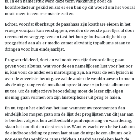
is. In een hamerstuk werd deze term vakkundig door de
hoofdredacteur gekild en zat er een ban op dit woord om het vooral
nooit meer in een recensie te zetten.
Echter, voordat überhaupt de paashaas zijn kostbare eieren in het
vroege voorjaar kon verstoppen, werden de eerste pareltjes al door
recensenten weggegeven en tast het hun geloofwaardigheid op
proggebied aan als er medio zomer al twintig topalbums staan te
dringen voor hun eindejaarlijst.
Progwereld deed, doet en zal nooit een cijferbeoordeling gaan
geven voor albums. Wat voor de een namelijk een lust voor het oor
is, kan voor de ander een martelgang zijn. En waar de een lyrisch is
over de zoveelste heruitgave zal de ander de wenkbrauwen fronsen
als de uitgerangeerde muzikant spreekt over zijn beste album tot
nu toe. Uit de subjectieve beoordeling moet de lezer zijn eigen
mening gaan vormen om zijn luisterplezier uit prog te halen.
En nu, tegen het eind van het jaar, wanneer uw recensenten dan
eindelijk los mogen gaan om de lijst der proglijsten van dit jaar aan
te bieden volgens hun zelfbedachte puntenjurering en waardering,
slaan het noodlot en de stress toe. Want er wacht een helse taak om
de eindbeoordeling te geven laat staan de uitgekozen albums ook
nog eens fatsoenlijk te rangschikken. Hierbij vergeleken leeft de