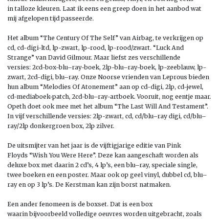
in
talloze
kleuren. Laat ik eens een greep doen i
n het aanbod wat
mij afgelopen
tijd
passeerde.
Het album “
The Century Of The Self
” van Airbag, te verkrijgen op
c
d, cd-digi-ltd, lp-zwart, lp-rood, lp-rood/zwart.
“Luck And
Strange” van David Gilmour. Maar
liefst zes verschillende
versies:
2cd-box-blu
–
ray-boek, 2lp-blu
–
ray-boek, lp-zeeblauw, lp-
zwart, 2cd-digi, blu
–
ray
. Onze Noorse vrienden van Leprous bieden
hun album “Melodies Of Atonement” aan op
cd-digi, 2lp, cd-jewel,
cd-mediaboek-patch, 2cd-blu
–
ray-artboek
.
Vooruit, nog eentje maar.
Opeth doet ook mee met het album “The Last Will And Testament”.
In vijf verschillende versies: 2lp-zwart, cd, cd/blu
–
ray digi, cd/blu
–
ray/2lp donkergroen box, 2lp zilver.
De uitsmijter van het jaar is
de
vijftig
jarige editie van
Pink
Floyd
s
“Wish You Were Here”
.
Deze kan aangeschaft worden als
deluxe box met
daarin
2 cd’s, 4 lp’s, een blu
–
ray, speciale single,
twee boeken en een poster. Maar ook
op geel vinyl, dubbel cd, blu
–
ray en
op
3
lp’s. De Kerstman kan zijn borst natmaken.
Een
ander fenomeen
is de boxset. Dat is een box
waarin
bijvoorbeeld
volledige oeuvre
s
worden uit
gebracht, zoals