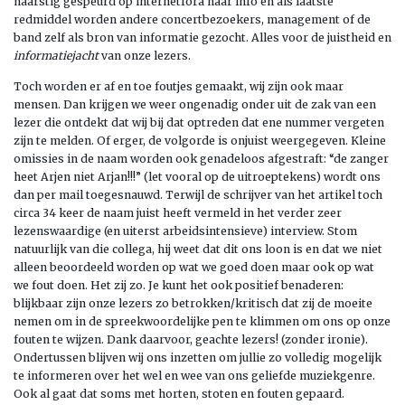
naarstig gespeurd op internetfora naar info en als laatste
redmiddel worden andere concertbezoekers, management of de
band zelf als bron van informatie gezocht. Alles voor de juistheid en
informatiejacht
van onze lezers.
Toch worden er af en toe foutjes gemaakt, wij zijn ook maar
mensen. Dan krijgen we weer ongenadig onder uit de zak van een
lezer die ontdekt dat wij bij dat optreden dat ene nummer vergeten
zijn te melden. Of erger, de volgorde is onjuist weergegeven. Kleine
omissies in de naam worden ook genadeloos afgestraft: “de zanger
heet Arjen niet Arjan!!!” (let vooral op de uitroeptekens) wordt ons
dan per mail toegesnauwd. Terwijl de schrijver van het artikel toch
circa 34 keer de naam juist heeft vermeld in het verder zeer
lezenswaardige (en uiterst arbeidsintensieve) interview. Stom
natuurlijk van die collega, hij weet dat dit ons loon is en dat we niet
alleen beoordeeld worden op wat we goed doen maar ook op wat
we fout doen. Het zij zo. Je kunt het ook positief benaderen:
blijkbaar zijn onze lezers zo betrokken/kritisch dat zij de moeite
nemen om in de spreekwoordelijke pen te klimmen om ons op onze
fouten te wijzen. Dank daarvoor, geachte lezers! (zonder ironie).
Ondertussen blijven wij ons inzetten om jullie zo volledig mogelijk
te informeren over het wel en wee van ons geliefde muziekgenre.
Ook al gaat dat soms met horten, stoten en fouten gepaard.