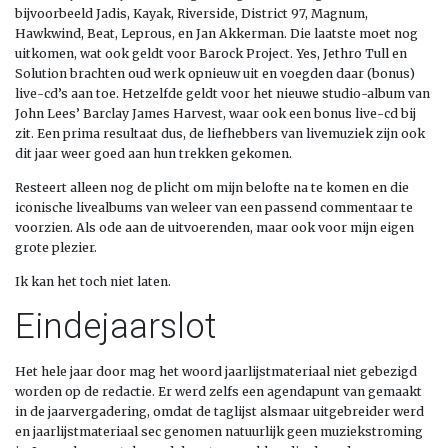
bijvoorbeeld Jadis, Kayak, Riverside, District 97, Magnum,
Hawkwind, Beat, Leprous, en Jan Akkerman. Die laatste moet nog
uitkomen, wat ook geldt voor Barock Project. Yes, Jethro Tull en
Solution brachten oud werk opnieuw uit en voegden daar (bonus)
live-cd’s aan toe. Hetzelfde geldt voor het nieuwe studio-album van
John Lees’ Barclay James Harvest, waar ook een bonus live-cd bij
zit. Een prima resultaat dus, de liefhebbers van livemuziek zijn ook
dit jaar weer goed aan hun trekken gekomen.
Resteert alleen nog de plicht om mijn belofte na te komen en die
iconische livealbums van weleer van een passend commentaar te
voorzien. Als ode aan de uitvoerenden, maar ook voor mijn eigen
grote plezier.
Ik kan het toch niet laten.
Eindejaarslot
Het hele jaar door mag het woord jaarlijstmateriaal niet gebezigd
worden op de redactie. Er werd zelfs een agendapunt van gemaakt
in de jaarvergadering, omdat de taglijst alsmaar uitgebreider werd
en jaarlijstmateriaal sec genomen natuurlijk geen muziekstroming