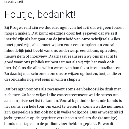
creativiteit.
Foutje, bedankt!
Bij Progwereld zijn we doordrongen van het feit dat wij geen fouten
mogen maken. Dat komt enerzijds door het gegeven dat we zelf
‘nerds’ zijn als het gaat om de juistheid van onze schrijfsels. Alles
moet goed zijn, alles moet wijken voor een compleet en vooral
inhoudelijk juist beeld van ons onderwerp: een album, optreden,
nieuwsitem of interview. Daarnaast realiseren wij ons maar al te
goed waar ons publiek uit bestaat: net als wij zijn het vaak ook
‘nerds’, fans die alles willen weten van hun favorieten muzikanten.
En daarbij niet schromen om ons te wijzen op fouten/foutjes die er
desondanks nog wel eens in willen sluipen.
Dat brengt voor ons als recensent soms een behoorlijke druk met
zich mee. Zo kent vrijwel elke concertrecensent wel de stress om
aan een juiste setlist te komen. Vooral bij minder bekende bands is
het soms een hele tour om exact te weten te komen welke nummers
zijn gespeeld en dan ook nog in welke volgorde. Dus er wordt altijd
jacht gemaakt op de geprinte versies van setlists die (sommige)
bands met tape aan de podiumvloer hebben geplakt. Er wordt