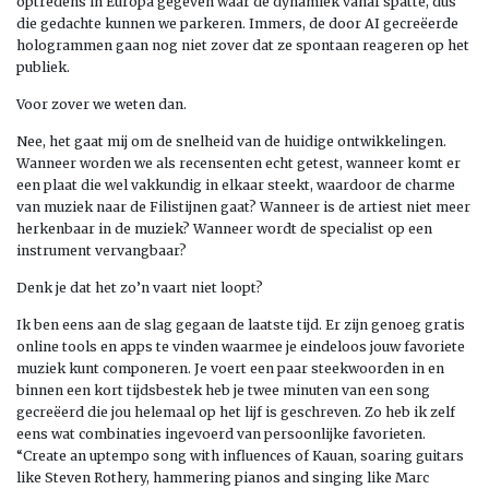
optredens in Europa gegeven waar de dynamiek vanaf spatte, dus
die gedachte kunnen we parkeren. Immers, de door AI gecreëerde
hologrammen gaan nog niet zover dat ze spontaan reageren op het
publiek.
Voor zover we weten dan.
Nee, het gaat mij om de snelheid van de huidige ontwikkelingen.
Wanneer worden we als recensenten echt getest, wanneer komt er
een plaat die wel vakkundig in elkaar steekt, waardoor de charme
van muziek naar de Filistijnen gaat? Wanneer is de artiest niet meer
herkenbaar in de muziek? Wanneer wordt de specialist op een
instrument vervangbaar?
Denk je dat het zo’n vaart niet loopt?
Ik ben eens aan de slag gegaan de laatste tijd. Er zijn genoeg gratis
online tools en apps te vinden waarmee je eindeloos jouw favoriete
muziek kunt componeren. Je voert een paar steekwoorden in en
binnen een kort tijdsbestek heb je twee minuten van een song
gecreëerd die jou helemaal op het lijf is geschreven. Zo heb ik zelf
eens wat combinaties ingevoerd van persoonlijke favorieten.
“Create an uptempo song with influences of Kauan, soaring guitars
like Steven Rothery, hammering pianos and singing like Marc