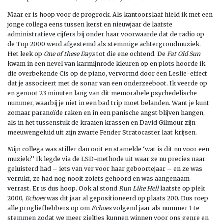
Maar er is hoop voor de progrock. Als kantoorslaaf hield ik met een
jonge collega eens tussen kerst en nieuwjaar de laatste
administratieve cijfers bij onder haar voorwaarde dat de radio op
de Top 2000 werd afgestemd als stemmige achtergrondmuziek.
Het leek op
One of these Days
tot die ene ochtend. De
Fat Old Sun
kwam in een nevel van karmijnrode kleuren op en plots hoorde ik
die overbekende Cis op de piano, vervormd door een Leslie-effect
dat je associeert met de sonar van een onderzeeboot. Ik veerde op
en genoot 23 minuten lang van dit memorabele psychedelische
nummer, waarbij je niet in een bad trip moet belanden. Want je kunt
zomaar paranoïde raken en in een panische angst blijven hangen,
als in het tussenstuk de kraaien krassen en David Gilmour zijn
meeuwengeluid uit zijn zwarte Fender Stratocaster laat krijsen.
Mijn collega was stiller dan ooit en stamelde ‘wat is dit nu voor een
muziek?’ Ik legde via de LSD-methode uit waar ze nu precies naar
geluisterd had – iets van ver voor haar geboortejaar – en ze was
verrukt, ze had nog nooit zoiets gehoord en was aangenaam
verrast. Er is dus hoop. Ook al stond
Run Like Hell
laatste op plek
2000,
Echoes
was dit jaar al gepositioneerd op plaats 200. Dus roep
alle progliefhebbers op om
Echoes
volgend jaar als nummer 1 te
stemmen zodat we meer zieltjes kunnen winnen voor ons genre en