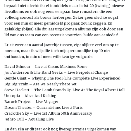
bepaald niet slecht: ik tel inmiddels maar liefst 20 (twintig) nieuwe
livealbums en ook nog eens een paar luxe remasters die een
volledig concert als bonus herbergen. Zeker geen slechte oogst
voor een min of meer gemiddeld progjaar, zou ik zeggen. En
gelukkig: (bijna) alle dit jaar uitgekomen albums zijn ook door een
lid van ons team van een recensie voorzien; hulde aan eenieder!
Er zit weer een aantal juweeltje tussen, eigenlijk te veel om op te
noemen, maar ik wil jullie toch mijn persoonlijke top 10 niet
onthouden, in min of meer willekeurige volgorde:
David Gilmour – Live at Circus Maximus Rome
Jon Anderson & The Band Geeks – Live Perpetual Change
Gentle Giant – Playing The Fool (The Complete Live Experience)
Big Big Train – Are We Nearly There Yet
Steve Hackett – The Lamb Stands Up Live At The Royal Albert Hall
Unitopia – Alive And Kicking
Barock Project – Live Voyager
Dream Theater – Quarantième: Live à Paris
Crack the Sky – Live 1st Album 50th Anniversary
Jethro Tull – Aqualung Live
En dan zijn er dit jaar ook nog liveregistraties uitgekomen van