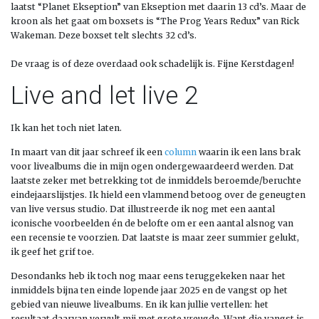
laatst “Planet Ekseption” van Ekseption met daar
in 13 cd’s. Maar de
kroon als het gaat om boxsets is “The Prog
Years
Redux
” van Rick
Wakeman
. Deze boxset telt slechts 32 cd’s.
De vraag is of deze overdaad ook schadelijk is.
Fijne Kerstdagen!
Live and let live 2
Ik kan het toch niet laten.
In maart van dit jaar schreef ik een
column
waarin ik een lans brak
voor livealbums die in mijn ogen ondergewaardeerd werden. Dat
laatste zeker met betrekking tot de inmiddels beroemde/beruchte
eindejaarslijstjes. Ik hield een vlammend betoog over de geneugten
van live versus studio. Dat illustreerde ik nog met een aantal
iconische voorbeelden én de belofte om er een aantal alsnog van
een recensie te voorzien. Dat laatste is maar zeer summier gelukt,
ik geef het grif toe.
Desondanks heb ik toch nog maar eens teruggekeken naar het
inmiddels bijna ten einde lopende jaar 2025 en de vangst op het
gebied van nieuwe livealbums. En ik kan jullie vertellen: het
resultaat daarvan vervult mij met grote vreugde. Want die vangst is