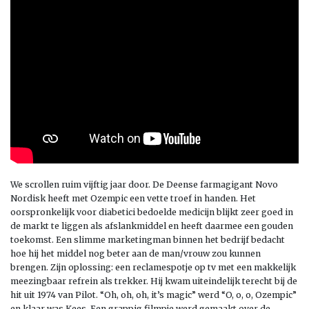
We scrollen ruim vijftig jaar door. De Deense farmagigant Novo
Nordisk heeft met Ozempic een vette troef in handen. Het
oorspronkelijk voor diabetici bedoelde medicijn blijkt zeer goed in
de markt te liggen als afslankmiddel en heeft daarmee een gouden
toekomst. Een slimme marketingman binnen het bedrijf bedacht
hoe hij het middel nog beter aan de man/vrouw zou kunnen
brengen. Zijn oplossing: een reclamespotje op tv met een makkelijk
meezingbaar refrein als trekker. Hij kwam uiteindelijk terecht bij de
hit uit 1974 van Pilot. “Oh, oh, oh, it’s magic” werd “O, o, o, Ozempic”
en klaar was Kees. Een grappig filmpje werd gemaakt over de