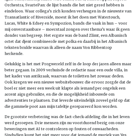
Orchestra, SvartePan: de lijst bands die het niet gered hebben is
eindeloos. Waar collega’s zich konden verheugen in de nieuwste van
Transatlantic of Riverside, moest ik het doen met Watertouch,
Lucas, White & Edsey en Sympozion, bands die vaak in hun – voor
mij onverstaanbare – moerstaal zongen over thema’s waar ik geen
donder van begreep. Het ergste was de band Zlimt, een Albanisch
octet dat djent combineerde met polka en daarbij in het Albanisch
teksten brulde waarvan ik alleen de naam Von Ribbentrop
herkende.
Gelukkig is het met Progwereld zelf in de loop der jaren alleen maar
beter gegaan. In 2009 verhuisde de redactie naar een oude villa, in
het kader van antikraak, waarvan de toiletten het zowaar deden.
Ook kregen we een nieuwe websitebouwer die ervoor zorgde dat de
boel er niet meer een week uit klapte als iemand per ongeluk een
accent aigu gebruikte, en die de mogelijkheid inbouwde om
advertenties te plaatsen. Dat leverde uiteindelijk zoveel geld op dat
die gammele poot aan mijn tafeltje gerepareerd kon worden.
De grootste verbetering was de fact-check-afdeling die in het leven
werd geroepen. Drie mensen zijn nu voortdurend bezig om onze
beweringen met AI te controleren op fouten of onwaarheden.
Sindsdien komt het niet meer voor dat iemand de muziek van Yes