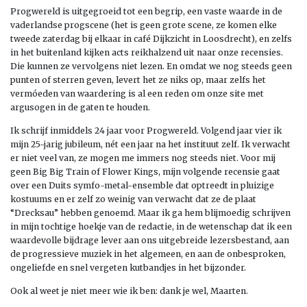
Progwereld is uitgegroeid tot een begrip, een vaste waarde in de
vaderlandse progscene (het is geen grote scene, ze komen elke
tweede zaterdag bij elkaar in café Dijkzicht in Loosdrecht), en zelfs
in het buitenland kijken acts reikhalzend uit naar onze recensies.
Die kunnen ze vervolgens niet lezen. En omdat we nog steeds geen
punten of sterren geven, levert het ze niks op, maar zelfs het
vermóeden van waardering is al een reden om onze site met
argusogen in de gaten te houden.
Ik schrijf inmiddels 24 jaar voor Progwereld. Volgend jaar vier ik
mijn 25-jarig jubileum, nét een jaar na het instituut zelf. Ik verwacht
er niet veel van, ze mogen me immers nog steeds niet. Voor mij
geen Big Big Train of Flower Kings, mijn volgende recensie gaat
over een Duits symfo-metal-ensemble dat optreedt in pluizige
kostuums en er zelf zo weinig van verwacht dat ze de plaat
“Drecksau” hebben genoemd. Maar ik ga hem blijmoedig schrijven
in mijn tochtige hoekje van de redactie, in de wetenschap dat ik een
waardevolle bijdrage lever aan ons uitgebreide lezersbestand, aan
de progressieve muziek in het algemeen, en aan de onbesproken,
ongeliefde en snel vergeten kutbandjes in het bijzonder.
Ook al weet je niet meer wie ik ben: dank je wel, Maarten.