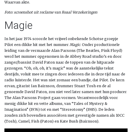
Waarvan akte.
Foto: screenshot uit reclame van Reaal Verzekeringen
Magie
In het jaar 1974 scoorde het vrijwel onbekende Schotse groepje
Pilot een dikke hit met het nummer
Magic
. Onder productionele
leiding van de vermaarde Alan Parsons (The Beatles, Pink Floyd)
werd het nummer opgenomen in de Abbey Road studio’s en door
zanger/bassist David Paton naar de toppen van de hitparade
gezongen. “Oh, oh, oh, it’s magic” was de aanstekelijke tekst
destijds, voluit mee te zingen door iedereen die in deze tijd naar de
radio luisterde. Het was niet zomaar een bandje, dat Pilot. De kern
ervan, gitarist Ian Bairnson, drummer Stuart Tosh en de al
genoemde David Paton, zou niet veel later samen met hun producer
The Alan Parsons Project gaan vormen. Verantwoordelijk voor
menig dikke hit en vette albums, van “Tales of Mystery &
Imagination” (1976) tot en met “Stereotomy” (1985). De leden
zouden zich bovendien associëren met gevestigde namen als 10CC
(Tosh), Camel, Fish (Paton) en Kate Bush (Bairnson).