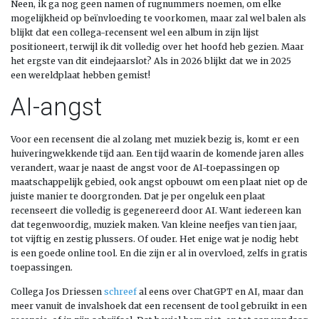
Neen, ik ga nog geen namen of rugnummers noemen, om elke
mogelijkheid op beïnvloeding te voorkomen, maar zal wel balen als
blijkt dat een collega-recensent wel een album in zijn lijst
positioneert, terwijl ik dit volledig over het hoofd heb gezien. Maar
het ergste van dit eindejaarslot? Als in 2026 blijkt dat we in 2025
een wereldplaat hebben gemist!
AI-angst
Voor een recensent die al zolang met muziek bezig is, komt er een
huiveringwekkende tijd aan. Een tijd waarin de komende jaren alles
verandert, waar je naast de angst voor de AI-toepassingen op
maatschappelijk gebied, ook angst opbouwt om een plaat niet op de
juiste manier te doorgronden. Dat je per ongeluk een plaat
recenseert die volledig is gegenereerd door AI. Want iedereen kan
dat tegenwoordig, muziek maken. Van kleine neefjes van tien jaar,
tot vijftig en zestig plussers. Of ouder. Het enige wat je nodig hebt
is een goede online tool. En die zijn er al in overvloed, zelfs in gratis
toepassingen.
Collega Jos Driessen
schreef
al eens over ChatGPT en AI, maar dan
meer vanuit de invalshoek dat een recensent de tool gebruikt in een