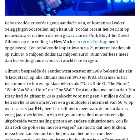
Ik besteedde er verder geen aandacht aan, er komen wel vaker
beleggingsvoorstellen mijn kant uit. Totdat recent het bericht op
nieuwsfora verscheen dat een gitaar van ex-Pink Floyd-lid David
Gilmour op een veiling in New York
een recordbedrag
heeft
opgeleverd. Een onbekende koper kwam na 21 minuten bieden uit
op ruim 14,6 miljoen dollar (12 miljoen euro), ruim vier keer meer
dan het veilinghuis ervoor verwachtte te krijgen.
Gilmour bespeelde de Fender Stratocaster uit 1969, bekend als zijn
‘Black Strat’, op alle albums tussen 1970 en 1983. Daarmee is het
instrument te horen op klassiekers als “Dark Side Of The Moon”,
“Wish You Were Here” en “The Wall”. De Amerikaanse miljardair Jim
Irsay had de gitaar in 2019 gekocht voor net geen 4 miljoen dollar.
Een snelle rekensom levert een gemiddeld rendement van 60 % op
over ca. zes jaar!! Hij heeft er zelf niets meer aan: de miljardair is
vorig jaar overleden en zijn erfgenamen veilen momenteel zijn
uitgebreide verzameling gitaren en andere cultuuriconen. Zou ik
dan toch de gok eens moeten wagen? En mocht dat niet lukken:
misschien kan iemand me helpen aan het adres van deze
gefortuneerde geluksvogels: een kleine donatie aan Progwereld