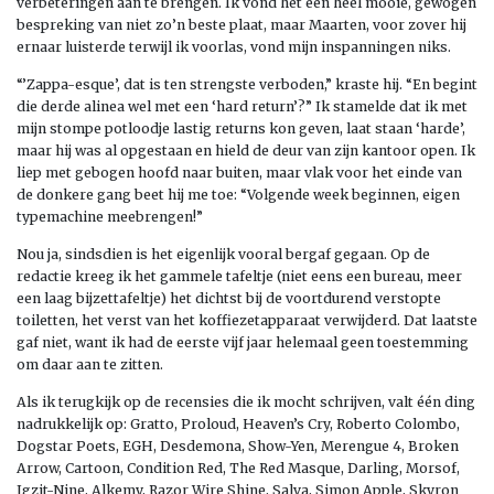
verbeteringen aan te brengen. Ik vond het een heel mooie, gewogen
bespreking van niet zo’n beste plaat, maar Maarten, voor zover hij
ernaar luisterde terwijl ik voorlas, vond mijn inspanningen niks.
“’Zappa-esque’, dat is ten strengste verboden,” kraste hij. “En begint
die derde alinea wel met een ‘hard return’?” Ik stamelde dat ik met
mijn stompe potloodje lastig returns kon geven, laat staan ‘harde’,
maar hij was al opgestaan en hield de deur van zijn kantoor open. Ik
liep met gebogen hoofd naar buiten, maar vlak voor het einde van
de donkere gang beet hij me toe: “Volgende week beginnen, eigen
typemachine meebrengen!”
Nou ja, sindsdien is het eigenlijk vooral bergaf gegaan. Op de
redactie kreeg ik het gammele tafeltje (niet eens een bureau, meer
een laag bijzettafeltje) het dichtst bij de voortdurend verstopte
toiletten, het verst van het koffiezetapparaat verwijderd. Dat laatste
gaf niet, want ik had de eerste vijf jaar helemaal geen toestemming
om daar aan te zitten.
Als ik terugkijk op de recensies die ik mocht schrijven, valt één ding
nadrukkelijk op: Gratto, Proloud, Heaven’s Cry, Roberto Colombo,
Dogstar Poets, EGH, Desdemona, Show-Yen, Merengue 4, Broken
Arrow, Cartoon, Condition Red, The Red Masque, Darling, Morsof,
Igzit-Nine, Alkemy, Razor Wire Shine, Salva, Simon Apple, Skyron