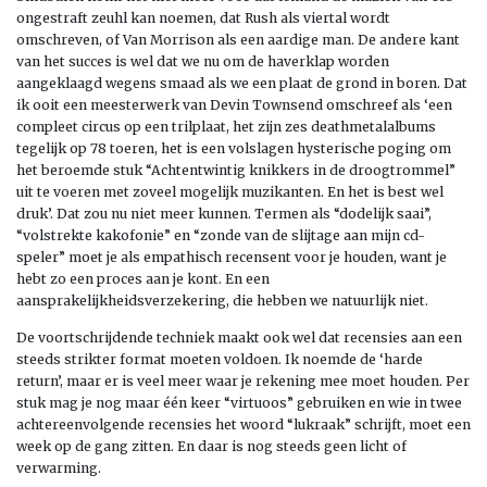
ongestraft zeuhl kan noemen, dat Rush als viertal wordt
omschreven, of Van Morrison als een aardige man. De andere kant
van het succes is wel dat we nu om de haverklap worden
aangeklaagd wegens smaad als we een plaat de grond in boren. Dat
ik ooit een meesterwerk van Devin Townsend omschreef als ‘een
compleet circus op een trilplaat, het zijn zes deathmetalalbums
tegelijk op 78 toeren, het is een volslagen hysterische poging om
het beroemde stuk “Achtentwintig knikkers in de droogtrommel”
uit te voeren met zoveel mogelijk muzikanten. En het is best wel
druk’. Dat zou nu niet meer kunnen. Termen als “dodelijk saai”,
“volstrekte kakofonie” en “zonde van de slijtage aan mijn cd-
speler” moet je als empathisch recensent voor je houden, want je
hebt zo een proces aan je kont. En een
aansprakelijkheidsverzekering, die hebben we natuurlijk niet.
De voortschrijdende techniek maakt ook wel dat recensies aan een
steeds strikter format moeten voldoen. Ik noemde de ‘harde
return’, maar er is veel meer waar je rekening mee moet houden. Per
stuk mag je nog maar één keer “virtuoos” gebruiken en wie in twee
achtereenvolgende recensies het woord “lukraak” schrijft, moet een
week op de gang zitten. En daar is nog steeds geen licht of
verwarming.