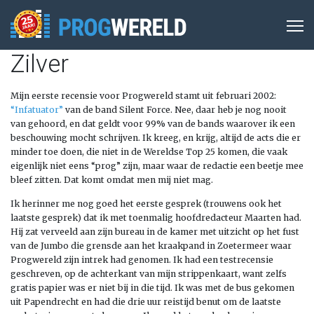
Zilver
Mijn eerste recensie voor Progwereld stamt uit februari 2002:
“Infatuator”
van de band Silent Force. Nee, daar heb je nog nooit
van gehoord, en dat geldt voor 99% van de bands waarover ik een
beschouwing mocht schrijven. Ik kreeg, en krijg, altijd de acts die er
minder toe doen, die niet in de Wereldse Top 25 komen, die vaak
eigenlijk niet eens “prog” zijn, maar waar de redactie een beetje mee
bleef zitten. Dat komt omdat men mij niet mag.
Ik herinner me nog goed het eerste gesprek (trouwens ook het
laatste gesprek) dat ik met toenmalig hoofdredacteur Maarten had.
Hij zat verveeld aan zijn bureau in de kamer met uitzicht op het fust
van de Jumbo die grensde aan het kraakpand in Zoetermeer waar
Progwereld zijn intrek had genomen. Ik had een testrecensie
geschreven, op de achterkant van mijn strippenkaart, want zelfs
gratis papier was er niet bij in die tijd. Ik was met de bus gekomen
uit Papendrecht en had die drie uur reistijd benut om de laatste