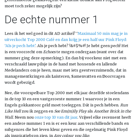
moet toch zeker mogelijk zijn?
De echte nummer 1
Lees ik het wel goed in dit AD artikel? ‘
Maximaal 50 min mag je in
uitverkocht Top 2000 Café en dan krijg je een half uur Pink Floyd:
‘Als je pech hebt’
. Als je pech hebt? !&#$%#! Je hebt geen pech! Het
is een voorrecht om
Echoes
te mogen ondergaan (want over dat
nummer ging deze opmerking). En dan bij voorkeur niet met een
verschraald lauw pilsje in de hand met hossende en lallende
Medelanders om je heen, maar met iets geestverruimends, dat in
managementkringen als
L
uisteren,
S
amenvatten en
D
oorvragen
wordt gebezigd.
Nee, die voorspelbare Top 2000 met elk jaar dezelfde stoelendans
in de top 10 en een vastgeroeste nummer 1 waarvoor je in een
Engels gokkantoor geld moet toeleggen. Dát is pech hebben.
Run
Like Hell
zou ik zeggen en
See Em(m)ily Play
als
Another Brick in the
Wall
. Neem nou
onze top 10 van dit jaar
. Vrijwel elke recensent heeft
een andere nummer 1 en is er een keur aan verschillende bands en
subgenres die het leven kleur geven en die regelmatig Pink Floyd
als inspiratiebron zien, in
Any colour you like.