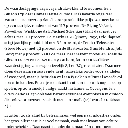
De waardestijgingen zijn vrij indrukwekkend te noemen. Een
Gibson Explorer (James Hetfield, Metallica) leverde ongeveer
350.000 euro meer op dan de oorspronkelijke prijs, wat neerkomt
op een jaarlijks rendement van 11,7 procent. De Flying V (Andy
Powell van Wishbone Ash, Michael Schenker) blijft daar niet ver
achter met 11,3 procent. De Martin D-28 (Jimmy Page, Eric Clapton)
stijgt jaarlijks gemiddeld met 8,3 procent, de Fender Telecaster
(Steve Howe) met 9,2 procent en de Stratocaster (Jimi Hendrix, Jeff
Beck) met 9 procent. Zelfs de meer ‘bescheiden’ modellen, zoals de
Gibson ES-335 en ES-345 (Larry Carlton), laten een jaarlijkse
waardestijging van respectievelijk 8,3 en 7,7 procent zien. Daarmee
doen deze gitaren qua rendement nauwelijks onder voor aandelen
of vastgoed, maar je hebt dan wel een fysiek en cultureel waardevol
object in handen. En als je muzikant bent kun je er ook nog eens op
spelen, op zo’n uniek, handgemaakt instrument. Overigens ten
overvloede: er zijn ook veel beter betaalbare exemplaren in omloop
die ook voor mensen zoals ik met een smalle(re) beurs bereikbaar
zijn.
Er zitten, zoals altijd bij beleggingen, wel een paar addertjes onder
het gras: allereerst is er veel namaak, vaak moeizaam van echt te
onderscheiden. Daarnaast is ouderdom maar één component: