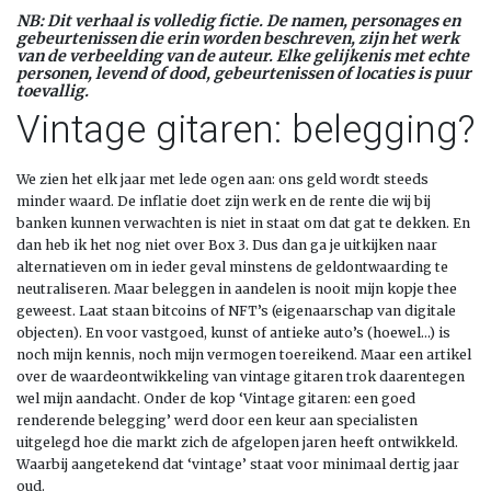
NB: Dit verhaal is volledig fictie. De namen, personages en
gebeurtenissen die erin worden beschreven, zijn het werk
van de verbeelding van de auteur. Elke gelijkenis met echte
personen, levend of dood, gebeurtenissen of locaties is puur
toevallig.
Vintage gitaren: belegging?
We zien het elk jaar met lede ogen aan: ons geld wordt steeds
minder waard. De inflatie doet zijn werk en de rente die wij bij
banken kunnen verwachten is niet in staat om dat gat te dekken. En
dan heb ik het nog niet over Box 3. Dus dan ga je uitkijken naar
alternatieven om in ieder geval minstens de geldontwaarding te
neutraliseren. Maar beleggen in aandelen is nooit mijn kopje thee
geweest. Laat staan bitcoins of NFT’s (eigenaarschap van digitale
objecten). En voor vastgoed, kunst of antieke auto’s (hoewel…) is
noch mijn kennis, noch mijn vermogen toereikend. Maar een artikel
over de waardeontwikkeling van vintage gitaren trok daarentegen
wel mijn aandacht. Onder de kop ‘Vintage gitaren: een goed
renderende belegging’ werd door een keur aan specialisten
uitgelegd hoe die markt zich de afgelopen jaren heeft ontwikkeld.
Waarbij aangetekend dat ‘vintage’ staat voor minimaal dertig jaar
oud.