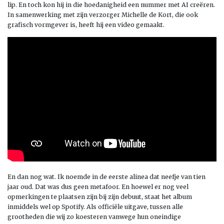
lip. En toch kon hij in die hoedanigheid een nummer met AI creëren.
In samenwerking met zijn verzorger Michelle de Kort, die ook
grafisch vormgever is, heeft hij een video gemaakt.
En dan nog wat. Ik noemde in de eerste alinea dat neefje van tien
jaar oud. Dat was dus geen metafoor. En hoewel er nog veel
opmerkingen te plaatsen zijn bij zijn debuut, staat het album
inmiddels wel op Spotify. Als officiële uitgave, tussen alle
grootheden die wij zo koesteren vanwege hun oneindige