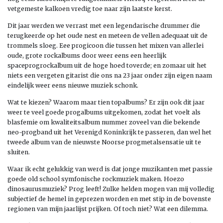
vetgemeste kalkoen vredig toe naar zijn laatste kerst.
Dit jaar werden we verrast met een legendarische drummer die
terugkeerde op het oude nest en meteen de vellen adequaat uit de
trommels sloeg. Eee progicoon die tussen het mixen van allerlei
oude, grote rockalbums door weer eens een heerlijk
spaceprogrockalbum uit de hoge hoed toverde; en zomaar uit het
niets een vergeten gitarist die ons na 23 jaar onder zijn eigen naam
eindelijk weer eens nieuwe muziek schonk.
Wat te kiezen? Waarom maar tien topalbums? Er zijn ook dit jaar
weer te veel goede progalbums uitgekomen, zodat het voelt als
blasfemie om kwaliteitsalbum nummer zoveel van die bekende
neo-progband uit het Verenigd Koninkrijk te passeren, dan wel het
tweede album van de nieuwste Noorse progmetalsensatie uit te
sluiten.
Waar ik echt gelukkig van werd is dat jonge muzikanten met passie
goede old school symfonische rockmuziek maken. Hoezo
dinosaurusmuziek? Prog leeft! Zulke helden mogen van mij volledig
subjectief de hemel in geprezen worden en met stip in de bovenste
regionen van mijn jaarlijst prijken. Of toch niet? Wat een dilemma.