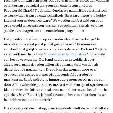
recensie, of in zijn schrijfsel. Dat beviel hem niet, en tot aan vandaag
ben ik ervan overtuigd dat geen van onze recensenten op
Progwereld ChatGPT gebruikt. Omdat wij natuurlijk ook stilistisch
te werk willen gaan bij onze schrijfsels. En waarom zou je je hobby
laten uitvoeren door software? We worden niet betaald om voor
progwereld te recenseren, dus het zou toch raar zijn als we onze
passie overdragen aan een emotieloos programma?
Het probleem ligt dus nu op een ander vlak. Hoe herken je AI-
muziek en hoe weet je dat je niet gefopt wordt? Ik noem een
voorbeeld dat gelijk al verwarring kan opleveren. De band Mayfire
verspreidt met het album “
Cloudscapes & Silhouettes
”
onbedoeld
een beetje verwarring. Die band heeft een geweldig debuut
afgeleverd, maar de leden willen niet ontmaskerd worden als
dienstdoende muzikanten. Die cd kan dus zomaar door een
producer zijn gecreëerd, met bijbehorende AI gecreëerde
muzikanten. Een bandfoto is immers zo gegenereerd, net als een
door AI ontwikkelde perssheet met wat willekeurige uitspraken, en
klaar is Kees. En luister vooral eens naar de intro van het album; het
epische
The Fall
. Durf jij je hand ervoor in het vuur te steken als we
het hebben over a
uthenticiteit
?
Die vlieger gaat dus niet op, want inmiddels heeft de band al talloze