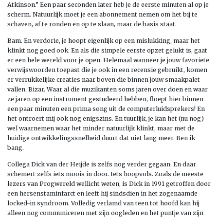
Atkinson.” Een paar seconden later heb je de eerste minuten al op je
scherm. Natuurlijk moet je een abonnement nemen om het bij te
schaven, af te ronden en op te slaan, maar de basis staat.
Bam. En verdorie, je hoopt eigenlijk op een mislukking, maar het
klinkt nog goed ook. En als die simpele eerste opzet gelukt is, gaat
er een hele wereld voor je open. Helemaal wanneer je jouw favoriete
verwijswoorden toepast die je ook in een recensie gebruikt, komen
er verrukkelijke creaties naar boven die binnen jouw smaakpalet
vallen. Bizar. Waar al die muzikanten soms jaren over doen en waar
ze jaren op een instrument gestudeerd hebben, floept hier binnen
een paar minuten een prima song uit de computerluidsprekers! En
het ontroert mij ook nog enigszins. En tuurlijk, je kan het (nu nog)
wel waarnemen waar het minder natuurlijk klinkt, maar met de
huidige ontwikkelingssnelheid duurt dat niet lang meer. Ben ik
bang.
Collega Dick van der Heijde is zelfs nog verder gegaan. En daar
schemert zelfs iets moois in door. Iets hoopvols. Zoals de meeste
lezers van Progwereld wellicht weten, is Dick in 1991 getroffen door
een hersenstaminfarct en leeft hij sindsdien in het zogenaamde
locked-in syndroom. Volledig verlamd van teen tot hoofd kan hij
alleen nog communiceren met zijn oogleden en het puntje van zijn