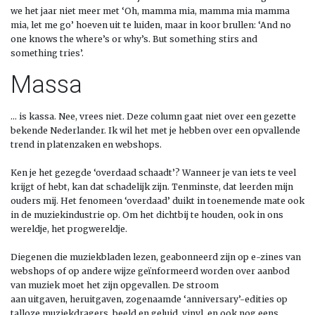
we het jaar niet meer met ‘Oh, mamma mia, mamma mia mamma
mia, let me go’ hoeven uit te luiden, maar in koor brullen: ‘And no
one knows the where’s or why’s. But something stirs and
something tries’.
Massa
… is kassa. Nee,
vrees niet. D
eze column gaat niet over een gezette
bekende Nederlander. Ik wil het met je hebben over een opvallende
trend in platenzaken en webshops.
Ken je het
gezegde ‘overdaad schaadt’
?
Wanneer je van iets te veel
krijgt of hebt
,
kan dat schadelijk zijn.
Tenminste, dat leerde
n
mijn
ouders mij. Het
fenomeen
‘overdaad’
duikt in toenemende mate ook
in de muziekindustrie op.
Om het dichtbij te houden, ook in ons
wereldje, het progwereldje.
Diegenen die muziekbladen lezen, geabonneerd zijn op e-zines van
webshops of op andere wijze ge
ï
nformeerd worden over aanbod
van muziek
moet het zijn opgevallen. De stroom
aan
uitgaven,
heruitgaven, zogenaamde
‘
anniversary
’
-edities
op
talloze muziekdragers, beeld en geluid, vinyl
,
en ook nog eens