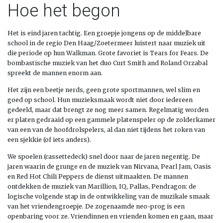
Hoe het begon
Het is eind jaren tachtig. Een groepje jongens op de middelbare
school in de regio Den Haag/Zoetermeer luistert naar muziek uit
die periode op hun Walkman. Grote favoriet is Tears for Fears. De
bombastische muziek van het duo Curt Smith and Roland Orzabal
spreekt de mannen enorm aan.
Het zijn een beetje nerds, geen grote sportmannen, wel slim en
goed op school. Hun muzieksmaak wordt niet door iedereen
gedeeld, maar dat brengt ze nog meer samen. Regelmatig worden
er platen gedraaid op een gammele platenspeler op de zolderkamer
van een van de hoofdrolspelers, al dan niet tijdens het roken van
een sjekkie (of iets anders).
We spoelen (cassettedeck) snel door naar de jaren negentig. De
jaren waarin de grunge en de muziek van Nirvana, Pearl Jam, Oasis
en Red Hot Chili Peppers de dienst uitmaakten. De mannen
ontdekken de muziek van Marillion, IQ, Pallas, Pendragon: de
logische volgende stap in de ontwikkeling van de muzikale smaak
van het vriendengroepje. De zogenaamde neo-prog is een
openbaring voor ze. Vriendinnen en vrienden komen en gaan, maar