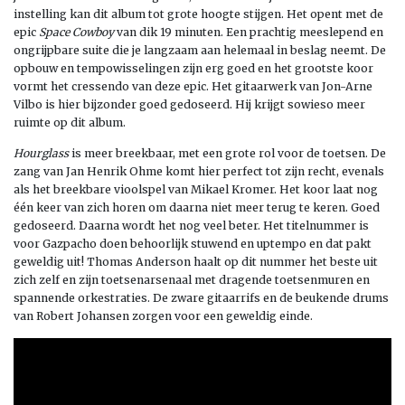
instelling kan dit album tot grote hoogte stijgen. Het opent met de
epic
Space Cowboy
van dik 19 minuten. Een prachtig meeslepend en
ongrijpbare suite die je langzaam aan helemaal in beslag neemt. De
opbouw en tempowisselingen zijn erg goed en het grootste koor
vormt het cressendo van deze epic. Het gitaarwerk van Jon-Arne
Vilbo is hier bijzonder goed gedoseerd. Hij krijgt sowieso meer
ruimte op dit album.
Hourglass
is meer breekbaar, met een grote rol voor de toetsen. De
zang van Jan Henrik Ohme komt hier perfect tot zijn recht, evenals
als het breekbare vioolspel van Mikael Kromer. Het koor laat nog
één keer van zich horen om daarna niet meer terug te keren. Goed
gedoseerd. Daarna wordt het nog veel beter. Het titelnummer is
voor Gazpacho doen behoorlijk stuwend en uptempo en dat pakt
geweldig uit! Thomas Anderson haalt op dit nummer het beste uit
zich zelf en zijn toetsenarsenaal met dragende toetsenmuren en
spannende orkestraties. De zware gitaarrifs en de beukende drums
van Robert Johansen zorgen voor een geweldig einde.