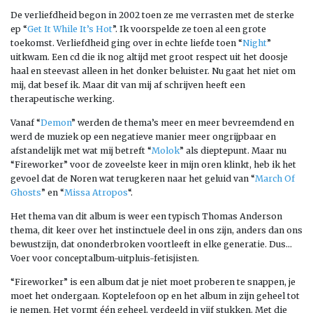
De verliefdheid begon in 2002 toen ze me verrasten met de sterke
ep “
Get It While It’s Hot
”. Ik voorspelde ze toen al een grote
toekomst. Verliefdheid ging over in echte liefde toen “
Night
”
uitkwam. Een cd die ik nog altijd met groot respect uit het doosje
haal en steevast alleen in het donker beluister. Nu gaat het niet om
mij, dat besef ik. Maar dit van mij af schrijven heeft een
therapeutische werking.
Vanaf “
Demon
” werden de thema’s meer en meer bevreemdend en
werd de muziek op een negatieve manier meer ongrijpbaar en
afstandelijk met wat mij betreft “
Molok
” als dieptepunt. Maar nu
“Fireworker” voor de zoveelste keer in mijn oren klinkt, heb ik het
gevoel dat de Noren wat terugkeren naar het geluid van “
March Of
Ghosts
” en “
Missa Atropos
“.
Het thema van dit album is weer een typisch Thomas Anderson
thema, dit keer over het instinctuele deel in ons zijn, anders dan ons
bewustzijn, dat ononderbroken voortleeft in elke generatie. Dus…
Voer voor conceptalbum-uitpluis-fetisjisten.
“Fireworker” is een album dat je niet moet proberen te snappen, je
moet het ondergaan. Koptelefoon op en het album in zijn geheel tot
je nemen. Het vormt één geheel, verdeeld in vijf stukken. Met die