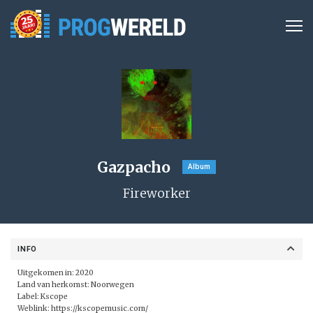
Gazpacho
Album
Fireworker
INFO
Uitgekomen in: 2020
Land van herkomst: Noorwegen
Label: Kscope
Weblink:
https://kscopemusic.com/