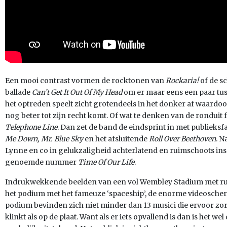
Een mooi contrast vormen de rocktonen van
Rockaria!
of de s
ballade
Can’t Get It Out Of My Head
om er maar eens een paar tuss
het optreden speelt zicht grotendeels in het donker af waardoo
nog beter tot zijn recht komt. Of wat te denken van de ronduit 
Telephone Line
. Dan zet de band de eindsprint in met publieksf
Me Down, Mr. Blue Sky
en het afsluitende
Roll Over Beethoven
. N
Lynne en co in gelukzaligheid achterlatend en ruimschoots insp
genoemde nummer
Time Of Our Life
.
Indrukwekkende beelden van een vol Wembley Stadium met ruim
het podium met het fameuze ‘spaceship’, de enorme videoscher
podium bevinden zich niet minder dan 13 musici die ervoor zorg
klinkt als op de plaat. Want als er iets opvallend is dan is het wel 