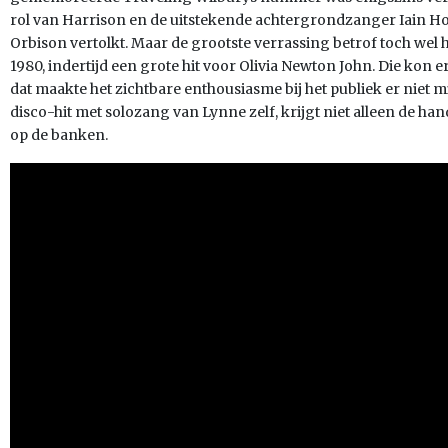
rol van Harrison en de uitstekende achtergrondzanger Iain Ho
Orbison vertolkt. Maar de grootste verrassing betrof toch wel
1980, indertijd een grote hit voor Olivia Newton John. Die kon er
dat maakte het zichtbare enthousiasme bij het publiek er niet 
disco-hit met solozang van Lynne zelf, krijgt niet alleen de 
op de banken.