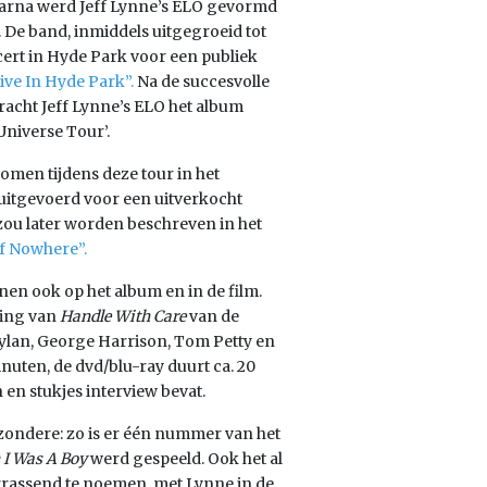
aarna werd Jeff Lynne’s ELO gevormd
 De band, inmiddels uitgegroeid tot
cert in Hyde Park voor een publiek
ive In Hyde Park”.
Na de succesvolle
racht Jeff Lynne’s ELO het album
 Universe Tour’.
omen tijdens deze tour in het
uitgevoerd voor een uitverkocht
zou later worden beschreven in het
f Nowhere”.
en ook op het album en in de film.
ring van
Handle With Care
van de
ylan, George Harrison, Tom Petty en
nuten, de dvd/blu-ray duurt ca. 20
en stukjes interview bevat.
zondere: zo is er één nummer van het
I Was A Boy
werd gespeeld. Ook het al
assend te noemen, met Lynne in de