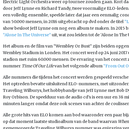
Electric Light Orchestra weer op tournee zouden gaan. Kort d
door Jeff Lynne en Richard Tandy, twee voormalige ELO-leden.
een volledig ensemble, speelde later dat jaar een eenmalig con
van 50.000 mensen, in 2016 uitgebracht op dvd onder de titel
“L
show besloot Jeff Lynne om nog een album te maken. In 2015 b
“Alone In The Universe”
uit, wat zou leiden tot de ‘Alone In The
Het album en de film van “Wembley Or Bust” zijn beiden opgen
Wembley Stadium in Londen. Het concert werd op 24 juni 2017 
stadion met ruim 60.000 mensen. De ervaring van het concert 
nummer
Time Of Our Life
van het volgende album
“From Out O
Alle nummers die tijdens het concert werden gespeeld verschen
Het optreden bevatte uitsluitend ELO-nummers, met uitzonde
Traveling Wilburys, het hobbybandje van Jeff Lynne met Bob D
Roy Orbison. De speelduur van de audio cd’s is een uur en 38 mi
minuten langer omdat deze ook scenes van achter de coulissen 
Alle grote hits van ELO komen aan bod waaronder een paar bij
op dat moment laatste studioalbum van de band waarvan
When 
gememoreerde Traveling Wilburys nummer was enigszins verr