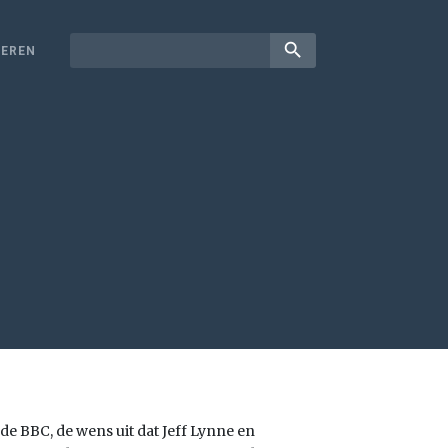
search
EREN
de BBC, de wens uit dat Jeff Lynne en