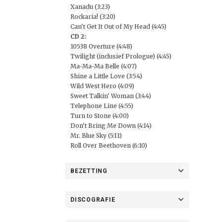
Xanadu (3:23)
Rockaria! (3:20)
Can't Get It Out of My Head (4:45)
CD 2:
10538 Overture (4:48)
Twilight (inclusief Prologue) (4:45)
Ma-Ma-Ma Belle (4:07)
Shine a Little Love (3:54)
Wild West Hero (4:09)
Sweet Talkin' Woman (3:44)
Telephone Line (4:55)
Turn to Stone (4:00)
Don't Bring Me Down (4:14)
Mr. Blue Sky (5:11)
Roll Over Beethoven (6:10)
BEZETTING
DISCOGRAFIE