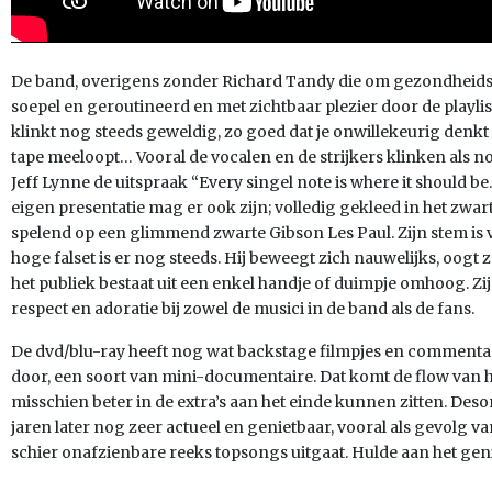
De band, overigens zonder Richard Tandy die om gezondheids
soepel en geroutineerd en met zichtbaar plezier door de playlist 
klinkt nog steeds geweldig, zo goed dat je onwillekeurig denkt
tape meeloopt… Vooral de vocalen en de strijkers klinken als n
Jeff Lynne de uitspraak “Every singel note is where it should be
eigen presentatie mag er ook zijn; volledig gekleed in het zwart
spelend op een glimmend zwarte Gibson Les Paul. Zijn stem is 
hoge falset is er nog steeds. Hij beweegt zich nauwelijks, oogt z
het publiek bestaat uit een enkel handje of duimpje omhoog. Zi
respect en adoratie bij zowel de musici in de band als de fans.
De dvd/blu-ray heeft nog wat backstage filmpjes en comment
door, een soort van mini-documentaire. Dat komt de flow van h
misschien beter in de extra’s aan het einde kunnen zitten. De
jaren later nog zeer actueel en genietbaar, vooral als gevolg 
schier onafzienbare reeks topsongs uitgaat. Hulde aan het geni