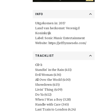
INFO
Uitgekomen in: 2017
Land van herkomst: Verenigd
Koninkrijk
Label:
Sonic Music Entertainment
Website:
https://jefflynneselo.com/
TRACKLIST
CD 1:
Standin' in the Rain (4:11)
Evil Woman (4:36)
All Over the World (4:00)
Showdown (4:15)
Livin' Thing (4:09)
Do Ya (4:12)
When I Was a Boy (3:28)
Handle with Care (3:45)
Last Train to London (4:24)