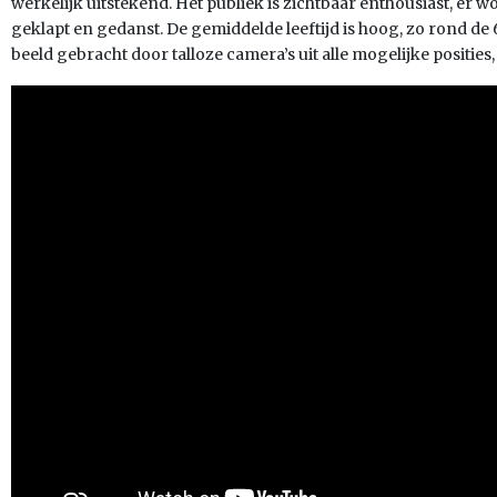
werkelijk uitstekend. Het publiek is zichtbaar enthousiast, er 
geklapt en gedanst. De gemiddelde leeftijd is hoog, zo rond de 60
beeld gebracht door talloze camera’s uit alle mogelijke posities, 