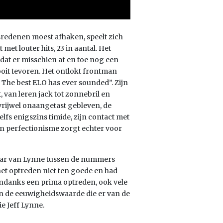
redenen moest afhaken, speelt zich
met louter hits, 23 in aantal. Het
 dat er misschien af en toe nog een
ooit tevoren. Het ontlokt frontman
. The best ELO has ever sounded”. Zijn
, van leren jack tot zonnebril en
vrijwel onaangetast gebleven, de
elfs enigszins timide, zijn contact met
jn perfectionisme zorgt echter voor
aar van Lynne tussen de nummers
et optreden niet ten goede en had
sondanks een prima optreden, ook vele
van de eeuwigheidswaarde die er van de
e Jeff Lynne.