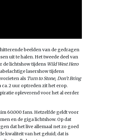
chitterende beelden van de gedragen
en uit te halen. Het tweede deel van
r de lichtshow tijdens
Wild West Hero
fabelachtige lasershow tijdens
avorieten als
Turn to Stone, Don’t Bring
a ca. 2 uur optreden zit het erop.
iratie opleverend voor het al eerder
 60.000 fans. Hetzelfde geldt voor
men en de giga lichtshow. Op dat
en dat het live allemaal net zo goed
de kwaliteit van het geluid; dat is