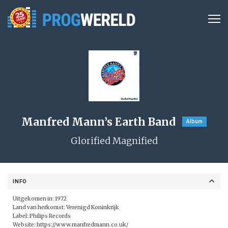
Manfred Mann’s Earth Band
Album
Glorified Magnified
INFO
Uitgekomen in: 1972
Land van herkomst: Verenigd Koninkrijk
Label: Philips Records
Website:
https://www.manfredmann.co.uk/