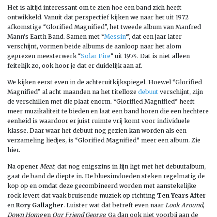
Het is altijd interessant om te zien hoe een band zich heeft
ontwikkeld. Vanuit dat perspectief kijken we naar het uit 1972
afkomstige “Glorified Magnified”, het tweede album van Manfred
Mann’s Earth Band. Samen met “
Messin
‘”, dat een jaar later
verschijnt, vormen beide albums de aanloop naar het alom
geprezen meesterwerk “
Solar Fire
” uit 1974. Dat is niet alleen
feitelijk zo, ook hoor je dat er duidelijk aan af.
We kijken eerst even in de achteruitkijkspiegel. Hoewel “Glorified
Magnified” al acht maanden na het titelloze
debuut
verschijnt, zijn
de verschillen met die plaat enorm. “Glorified Magnified” heeft
meer muzikaliteit te bieden en laat een band horen die een hechtere
eenheid is waardoor er juist ruimte vrij komt voor individuele
klasse. Daar waar het debuut nog gezien kan worden als een
verzameling liedjes, is “Glorified Magnified” meer een album. Zie
hier.
Na opener
Meat
, dat nog enigszins in lijn ligt met het debuutalbum,
gaat de band de diepte in. De bluesinvloeden steken regelmatig de
kop op en omdat deze gecombineerd worden met aanstekelijke
rock levert dat vaak bruisende muziek op richting
Ten Years After
en
Rory Gallagher
. Luister wat dat betreft even naar
Look Around
,
Down Home
en
Our Friend George
. Ga dan ook niet voorbij aan de