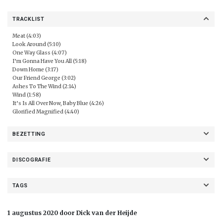
TRACKLIST
Meat (4:03)
Look Around (5:10)
One Way Glass (4:07)
I’m Gonna Have You All (5:18)
Down Home (3:17)
Our Friend George (3:02)
Ashes To The Wind (2:14)
Wind (1:58)
It’s Is All Over Now, Baby Blue (4:26)
Glorified Magnified (4:40)
BEZETTING
DISCOGRAFIE
TAGS
1 augustus 2020 door Dick van der Heijde