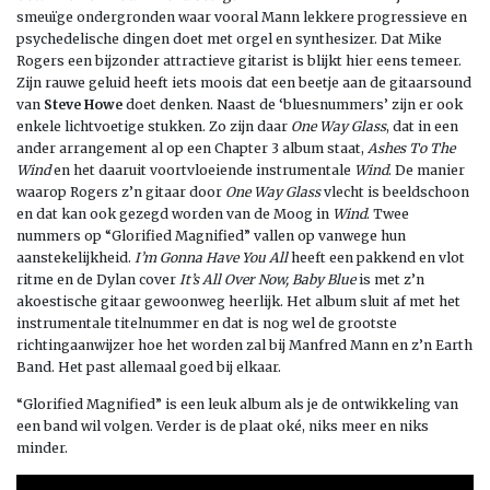
smeuïge ondergronden waar vooral Mann lekkere progressieve en
psychedelische dingen doet met orgel en synthesizer. Dat Mike
Rogers een bijzonder attractieve gitarist is blijkt hier eens temeer.
Zijn rauwe geluid heeft iets moois dat een beetje aan de gitaarsound
van
Steve Howe
doet denken. Naast de ‘bluesnummers’ zijn er ook
enkele lichtvoetige stukken. Zo zijn daar
One Way Glass
, dat in een
ander arrangement al op een Chapter 3 album staat,
Ashes To The
Wind
en het daaruit voortvloeiende instrumentale
Wind
. De manier
waarop Rogers z’n gitaar door
One Way Glass
vlecht is beeldschoon
en dat kan ook gezegd worden van de Moog in
Wind
. Twee
nummers op “Glorified Magnified” vallen op vanwege hun
aanstekelijkheid.
I’m Gonna Have You All
heeft een pakkend en vlot
ritme en de Dylan cover
It’s All Over Now, Baby Blue
is met z’n
akoestische gitaar gewoonweg heerlijk. Het album sluit af met het
instrumentale titelnummer en dat is nog wel de grootste
richtingaanwijzer hoe het worden zal bij Manfred Mann en z’n Earth
Band. Het past allemaal goed bij elkaar.
“Glorified Magnified” is een leuk album als je de ontwikkeling van
een band wil volgen. Verder is de plaat oké, niks meer en niks
minder.