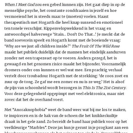
When I Meet God
zou een gebed kunnen zijn. Het gaat diep in op de
menselijke psyche, het constante ronddraaien in jezelf en hoe
vermoeiend het is steeds maar te (moeten) voelen. Haast
therapeutisch met Hogarth die heel knap sussend en emotioneel
ten tonele verschijnt. Kippenvelopwekkend is het vraag en
antwoordspel halverwege ‘Stain… Don’t Do That…’ Je merkt dat de
band soeverein speelt en Hogarth komt met de boeiende vraag:
‘Why are we just all children inside?’
The Fruit Of The Wild Rose
maakt het publiek duidelijk dat de mannen het eindelijk aandurven
zonder net een trapezeact op te voeren. Anders gezegd, het is
gewaagd en het genomen risico maakt het bijzonder. Voornamelijk
dromers onder ons kunnen er wel wat mee. Een prachtig verhaal
vertelt door troubadour Hogarth met de strekking: ‘de roos zoet en
zuur op de tong. Ze gaf me een zomer en nu is ze weg.’ Het is alsof
de pijn van schoonheid wordt bezongen in
This Is The 21st Century
.
Voor deze gelegenheid opgepimpt met veel elektronica, maar niet
zover dat het de overhand voert.
Met “Anoraknophobia” weet de band weer wat bij me los te maken,
te inspireren en is de hak van de schoen die het knikkerkuiltje
draait in het gele zand. Zo bereidt de band haar publiek voor op het
veelkleurige “Marbles”. Deze jas kun je gerust in je progkast aan een