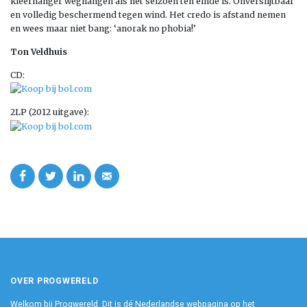
kleerhanger weghangen als het seizoen ten einde is. Onverslijtbaar
en volledig beschermend tegen wind. Het credo is afstand nemen
en wees maar niet bang: ‘anorak no phobia!’
Ton Veldhuis
CD:
2LP (2012 uitgave):
OVER PROGWERELD
Welkom bij Progwereld. Dit is dé Nederlandse webpagina op het