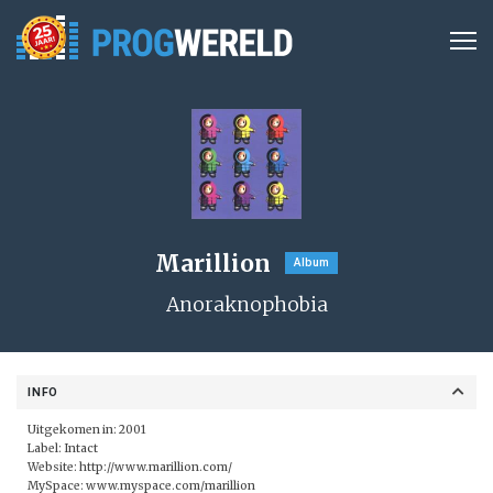
Marillion
Album
Anoraknophobia
INFO
Uitgekomen in: 2001
Label: Intact
Website:
http://www.marillion.com/
MySpace:
www.myspace.com/marillion