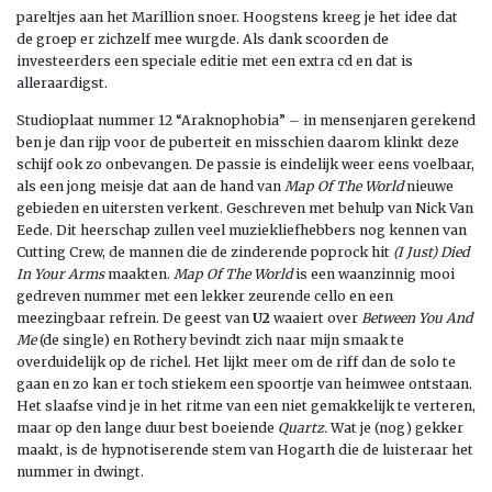
pareltjes aan het Marillion snoer. Hoogstens kreeg je het idee dat
de groep er zichzelf mee wurgde. Als dank scoorden de
investeerders een speciale editie met een extra cd en dat is
alleraardigst.
Studioplaat nummer 12 “Araknophobia” – in mensenjaren gerekend
ben je dan rijp voor de puberteit en misschien daarom klinkt deze
schijf ook zo onbevangen. De passie is eindelijk weer eens voelbaar,
als een jong meisje dat aan de hand van
Map Of The World
nieuwe
gebieden en uitersten verkent. Geschreven met behulp van Nick Van
Eede. Dit heerschap zullen veel muziekliefhebbers nog kennen van
Cutting
Crew, de mannen die de zinderende poprock hit
(I Just) Died
In Your Arms
maakten.
Map Of The World
is een waanzinnig mooi
gedreven nummer met een lekker zeurende cello en een
meezingbaar refrein. De geest van
U2
waaiert over
Between You And
Me
(de single) en Rothery bevindt zich naar mijn smaak te
overduidelijk op de richel. Het lijkt meer om de riff dan de solo te
gaan en zo kan er toch stiekem een spoortje van heimwee ontstaan.
Het slaafse vind je in het ritme van een niet gemakkelijk te verteren,
maar op den lange duur best boeiende
Quartz.
Wat je (nog) gekker
maakt, is de hypnotiserende stem van Hogarth die de luisteraar het
nummer in dwingt.