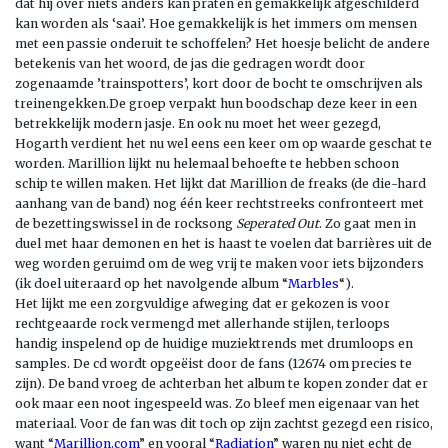
dat hij over niets anders kan praten en gemakkelijk afgeschilderd
kan worden als ‘saai’. Hoe gemakkelijk is het immers om mensen
met een passie onderuit te schoffelen? Het hoesje belicht de andere
betekenis van het woord, de jas die gedragen wordt door
zogenaamde ’trainspotters’, kort door de bocht te omschrijven als
treinengekken.De groep verpakt hun boodschap deze keer in een
betrekkelijk modern jasje. En ook nu moet het weer gezegd,
Hogarth verdient het nu wel eens een keer om op waarde geschat te
worden. Marillion lijkt nu helemaal behoefte te hebben schoon
schip te willen maken. Het lijkt dat Marillion de freaks (de die-hard
aanhang van de band) nog één keer rechtstreeks confronteert met
de bezettingswissel in de rocksong
Seperated Out
. Zo gaat men in
duel met haar demonen en het is haast te voelen dat barrières uit de
weg worden geruimd om de weg vrij te maken voor iets bijzonders
(ik doel uiteraard op het navolgende album “
Marbles
“).
Het lijkt me een zorgvuldige afweging dat er gekozen is voor
rechtgeaarde rock vermengd met allerhande stijlen, terloops
handig inspelend op de huidige muziektrends met drumloops en
samples. De cd wordt opgeëist door de fans (12674 om precies te
zijn). De band vroeg de achterban het album te kopen zonder dat er
ook maar een noot ingespeeld was. Zo bleef men eigenaar van het
materiaal. Voor de fan was dit toch op zijn zachtst gezegd een risico,
want “
Marillion.com
” en vooral “
Radiation
” waren nu niet echt de