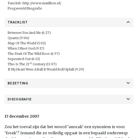
Fanclub:
http://www.marillion.nl/
Progwereld Biografie
TRACKLIST
Between You And Me (6:27)
Quartz (9:06)
Map Of The World (5:02)
When I Meet God (9:17)
The Fruit Of The Wild Rose (6:57)
Seperated Out (6:12)
st
This Is The 21
Century (11:07)
If My Heart Were A Ball It Would Roll Uphill (9:29)
BEZETTING
DISCOGRAFIE
17 december 2007
Zou het toeval zijn dat het woord ‘anorak’ een synoniem is voor
‘freak’? Iemand die zo volledig opgaat in een bepaald onderwerp