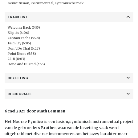
Genre: fusion, instrumentaal, symfonische rock
TRACKLIST
Welcome Back (5:55)
Ellipsis (6:06)
Captain Teebs (5:28)
Fair Play (6:05)
Don’t Do That (6:27)
Point Nemo (5:38)
221B (8:03)
Done And Dusted (4:55)
BEZETTING
DISCOGRAFIE
6 mei 2025 door Math Lemmen
Het Noorse Pymlico is een fusion/symfonisch instrumentaal project
van de gebroeders Brøther, waarvan de bezetting vaak werd
uitgebreid met diverse instrumenten om het jazzy karakter meer