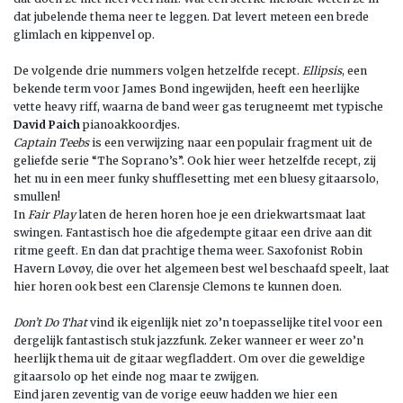
dat jubelende thema neer te leggen. Dat levert meteen een brede
glimlach en kippenvel op.
De volgende drie nummers volgen hetzelfde recept.
Ellipsis
, een
bekende term voor James Bond ingewijden, heeft een heerlijke
vette heavy riff, waarna de band weer gas terugneemt met typische
David Paich
pianoakkoordjes.
Captain Teebs
is een verwijzing naar een populair fragment uit de
geliefde serie “The Soprano’s”. Ook hier weer hetzelfde recept, zij
het nu in een meer funky shufflesetting met een bluesy gitaarsolo,
smullen!
In
Fair Play
laten de heren horen hoe je een driekwartsmaat laat
swingen. Fantastisch hoe die afgedempte gitaar een drive aan dit
ritme geeft. En dan dat prachtige thema weer. Saxofonist Robin
Havern Løvøy, die over het algemeen best wel beschaafd speelt, laat
hier horen ook best een Clarensje Clemons te kunnen doen.
Don’t Do That
vind ik eigenlijk niet zo’n toepasselijke titel voor een
dergelijk fantastisch stuk jazzfunk. Zeker wanneer er weer zo’n
heerlijk thema uit de gitaar wegfladdert. Om over die geweldige
gitaarsolo op het einde nog maar te zwijgen.
Eind jaren zeventig van de vorige eeuw hadden we hier een