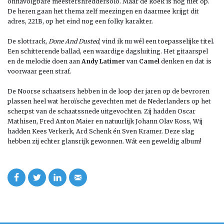
onnavolgbare meestershreddersolo. Maar de koek is nog niet op.
De heren gaan het thema zelf meezingen en daarmee krijgt dit
adres, 221B, op het eind nog een folky karakter.
De slottrack,
Done And Dusted
, vind ik nu wél een toepasselijke titel.
Een schitterende ballad, een waardige dagsluiting. Het gitaarspel
en de melodie doen aan
Andy Latimer
van
Camel
denken en dat is
voorwaar geen straf.
De Noorse schaatsers hebben in de loop der jaren op de bevroren
plassen heel wat heroïsche gevechten met de Nederlanders op het
scherpst van de schaatssnede uitgevochten. Zij hadden Oscar
Mathisen, Fred Anton Maier en natuurlijk Johann Olav Koss, Wij
hadden Kees Verkerk, Ard Schenk én Sven Kramer. Deze slag
hebben zij echter glansrijk gewonnen. Wát een geweldig album!