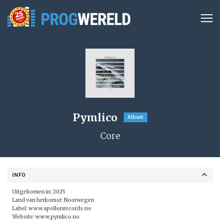
Pymlico
Album
Core
INFO
Uitgekomen in: 2025
Land van herkomst: Noorwegen
Label:
www.apollonrecords.no
Website:
www.pymlico.no