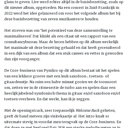
glans te geven. Live werd echter altijd in de basisbezetting, zoals op
dit nieuwe album, opgetreden.
Na een concert in Zuid-Frankrijk in
2022 werd het idee gelanceerd om voor het volgende album het bij
deze basisbezetting van zeven muzikanten te houden.
Het streven was om ‘het potentieel van deze samenstelling te
maximaliseren’. Dat klinkt als een citaat uit een rapport van een
consultancybureau.
Maar de heren hebben op dit album werkelijk
het maximale uit deze bezetting gehaald en dat heeft geresulteerd
in een dijk van een album dat een stuk rauwer en vetter is geworden
dan zijn voorganger.
De Core-business van Pymlico op dit album bestaat uit het spelen
van een lekkere groove met een leuk saxofoon-, toetsen- of
gitaardeuntje. Na ruim een halve minuut gooien we de toonsoort
om, zetten we in de ritmesectie de turbo aan en spelen daar een
heerlijk jubelend symfonisch thema in gitaar en/of saxofoon en/of
toetsen overheen. En dat werkt, kan ik je zeggen.
Met de openingstrack, zeer toepasselijk
Welcome Back
geheten,
geeft de band meteen zijn visitekaartje af. Het intro knalt er
uitermate stevig in voordat men terugvalt op de Core-business. En
dat doen ze met heel veel flair. Wát een sterke melodie weten ze in