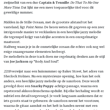
zwijmelhit van een duo
Captain & Tennille
:
Do That To Me One
More Time
. Dat lijkt me een meer toepasselijke titel voor dit
geweldige nummer.
Midden in de Stille Oceaan, met de grootste afstand tot het
vasteland, ligt
Point Nemo
. De heren weten dit gegeven op een zeer
intrigerende manier te verklanken in een heerlijke jazzy melodie
die tegenspel krijgt van talrijke accenten in een onregelmatige
maatsoort.
Halfweg waan je je in de onmetelijke oceaan die echter ook nog wel
enige onaangename elementen herbergt.
De melodieën in deze track doen me regelmatig denken aan de stijl
van
Joe Jackson
op “Body And Soul”.
221B
verwijst naar een huisnummer op Baker Street, het adres van
Sherlock Holmes. Na een mysterieuze opening, hoe kan het ook
anders, een heerlijke jazzy melodie op de saxofoon. Deze wordt
gevolgd door een
Snarky Puppy
-achtige passage, waarna een
repeterend akkoordenschema opduikt. Bij elke herhaling wordt er
subtiel een detail toegevoegd. Je voelt langzaam aankomen dat er
iets groots staat te gebeuren: de saxofoon neemt het voortouw,
waarna de gitaar aansluit en het heft in handen neemt met een