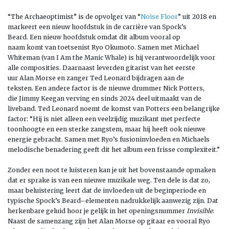
“The
Archaeoptimist
” is de opvolger van “
Noise Floor
” uit 2018 en
markeert een nieuw hoofdstuk in de
carrière van
Spock’s
Beard
.
Een nieuw hoofdstuk omdat dit album
vooral op
naam
komt
van
toetsenist
Ryo
Okumoto
. Samen met
Michael
Whiteman (
van
I Am
the
Manic
Whale
)
is hij
verantwoordelijk
v
oor
alle composities
. Daarnaast leverden
gitarist van het eerste
uur
Alan Morse en zanger Ted Leonard bijdragen aan de
teksten.
Een andere factor is de nieuwe drummer Nick Potters
,
die
Jimmy Keegan ver
v
ing en sinds 2024
deel uitmaakt van de
liveband.
Ted
Leonard noemt de komst van
Potters een belangrijke
factor:
“Hij is niet alleen een veelzijdig muzikant met perfecte
toonhoogte en een sterke zangstem, maar hij heeft ook nieuwe
energie gebracht. Samen met Ryo’s fusioninvloeden en Michaels
melodische benadering geeft dit het album een frisse complexiteit.”
Zonder een noot te luisteren kan je uit het bovenstaande opmaken
dat
er
sprake is van een nieuwe muzikale weg. Ten dele is dat zo,
maar beluistering leert dat de
invloeden uit de beginperiode en
typische Spock’s Beard
–
elementen
nadrukkelijk
aanwez
ig zijn.
Dat
herkenbare geluid hoor je gelijk in het openingsnummer
Invisible
.
Naast
de samenzang zijn het Alan Morse op gitaar
en
vooral
Ryo