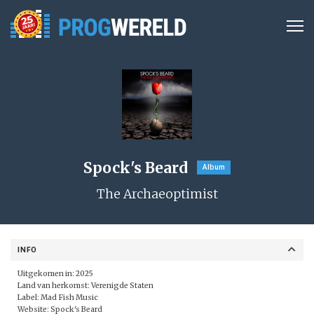
Spock's Beard
Album
The Archaeoptimist
INFO
Uitgekomen in:
2025
Land van herkomst:
Verenigde Staten
Label:
Mad Fish Music
Website:
Spock's Beard