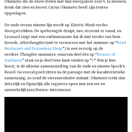
Okumoto die de show stelen met hun weerg
a
loze solo’s. Ja mensen,
komt
dat zien en horen
:
Circus Okumoto
heeft zijn tenten
opgeslagen.
De oude versus nieuwe lijn wordt op
Electric Monk
verder
doorgetrokken. De spelvreugde druipt
, nee, stroomt
er vanaf
,
en
Leonard zingt met een
enthousiasme d
at
ik niet eerder van hem
hoorde
.
Afterthoughts
(niet te verwarren met het nummer
op “
Brief
Nocturnes
a
nd D
reamless Sleep
”)
is een vervolg op de
eerdere
Thoughts
-nummers, waarvan deel
éé
n op
“
Beware
o
f
Darkness
”
staat
en je deel twee kunt
vinden
op
“
V
”
.
Wat je hier
hoort
,
is de ultieme samensmelting van de oude en nieuwe Spock’s
Beard. Ga vooral goed zitten
na de passage met de karakteristieke
samenzang
,
zo rond de viereneenhalve minuut.
Okumoto
trek
t dan
letterlijk en figuurlijk alle registers open met een vet en
aanstekelijk jazz/fusion
–
intermezzo
.