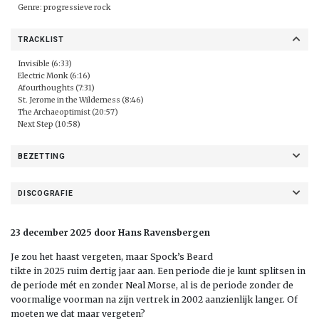
Genre: progressieve rock
TRACKLIST
Invisible (6:33)
Electric Monk (6:16)
Afourthoughts (7:31)
St. Jerome
in the
Wilderness (8:46)
The
Archaeoptimist
(20:57)
Next Step (10:58)
BEZETTING
DISCOGRAFIE
23 december 2025 door Hans Ravensbergen
Je zou het haast vergeten, maar Spock’s Beard
tikt
e
in
2025
ruim
dertig
jaar aan. Een periode die je kunt splitsen in
de periode mét en zonder Neal Morse
, a
l is de periode
zonder de
voormalige voorman
na zijn vertrek in 200
2
aanzienlijk langer.
Of
moeten we dat maar vergeten?