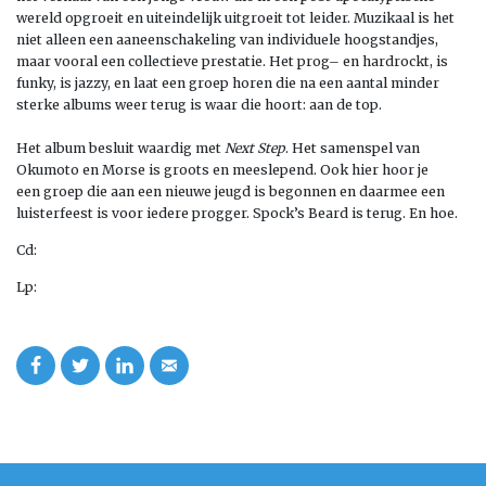
wereld opgroeit en uiteindelijk uitgroeit tot leider.
Muzikaal
is het
niet alleen een aaneenschakeling van individuele hoogstandjes,
maar vooral een collectieve prestatie.
Het prog
– en hard
rockt, is
funky, i
s
jazzy
,
en laat een groep horen die na een aantal minder
sterke albums
weer terug is waar
die
hoort: aan de top.
Het album besluit waardig met
Next Step
.
Het samenspel van
Okumoto en Morse is groots en meeslepend. Ook hier hoor je
een
groep die aan een nieuwe jeugd is begonnen en daarmee een
luisterfeest is voor iedere progger.
Spock’s Beard is terug. En hoe.
Cd:
Lp: