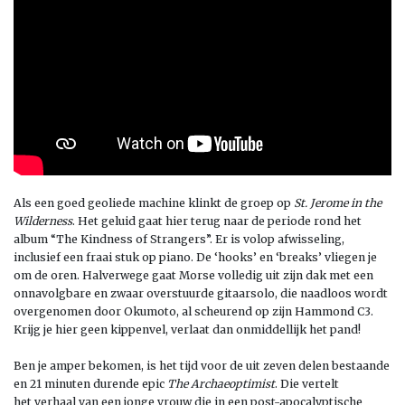
Als een goed geoliede machine klinkt de groep op
St. Jerome in the
Wilderness
. Het geluid gaat hier terug naar de periode rond het
album “The Kindness
o
f S
trangers”.
Er is volop afwisseling,
inclusief een fraai stuk op piano. De ‘hooks’
en ‘breaks’ vliegen je
om de oren.
Halverwege gaat Morse volledig uit zijn dak met een
onnavolgbare
en
zwaar overstuurde gitaarsolo, die naadloos wordt
overgenomen door Okumoto
,
al s
cheurend op zijn Hammond
C3
.
Krijg je hier geen kippenvel, verlaat dan
onmiddellijk
het pand!
Ben je amper bekomen, is het tijd voor de
uit zeven delen bestaande
en
21 minuten durende epic
The Archaeoptimist
.
Die vertelt
het
verhaal van een jonge vrouw die in een post-apocalyptische