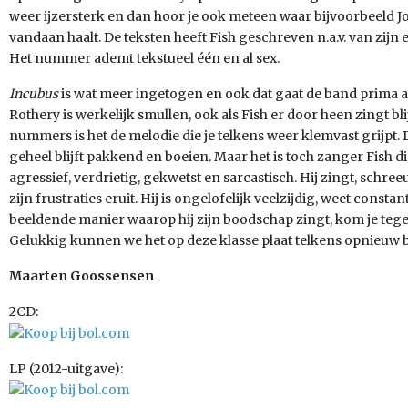
weer ijzersterk en dan hoor je ook meteen waar bijvoorbeeld Jo
vandaan haalt. De teksten heeft Fish geschreven n.a.v. van zij
Het nummer ademt tekstueel één en al sex.
Incubus
is wat meer ingetogen en ook dat gaat de band prima a
Rothery is werkelijk smullen, ook als Fish er door heen zingt blijf
nummers is het de melodie die je telkens weer klemvast grijpt.
geheel blijft pakkend en boeien. Maar het is toch zanger Fish die 
agressief, verdrietig, gekwetst en sarcastisch. Hij zingt, schreeu
zijn frustraties eruit. Hij is ongelofelijk veelzijdig, weet const
beeldende manier waarop hij zijn boodschap zingt, kom je te
Gelukkig kunnen we het op deze klasse plaat telkens opnieuw b
Maarten Goossensen
2CD:
LP (2012-uitgave):