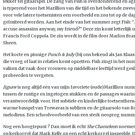
lekker fel gitaarspel. De zang van Fish is overdonderend en ag
is typerend voor het Marillion van die tijd en het bekende zwe
voor vele latere toetsenisten een voorbeeld en zou tot op de 
geïmiteerd worden. Aan het einde van het nummer zegt Fish: “
accuse assassins anyway, my friend?” Deze zin komt letterlijk 
Francis Ford Coppola. De zin wordt in de film door Marlon Br
Sheen.
Het korte en pinnige
Punch & Judy
(bij ons bekend als Jan Klaass
die vroeg of laat in relaties komt opzetten. Fish zingt in het n
valium dat vaak door vrouwen op middelbare leeftijd werd geslik
probeerden te vergeten.
Jigsaw
is nog altijd een van mijn favoriete (oude)Marillion nu
tussen de rustige en ingetogen stukken en de passages waarin Fi
verantwoordelijk voor. Het subtiele en kinderlijke toetsenthema
warme basspel van Trewavas is subliem en de gitaarsolo van Ro
melodieus. Een schoolvoorbeeld van een sterk neoprog numm
Nog een hoogtepunt ? Dan moet ik echt
She Chameleon
noemen.
op kerkorgel dat Mark Kelly op een echt kerkorgel inspeelde. D