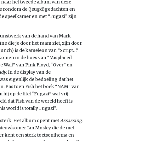
d naar het tweede album van deze
ogie rondom de (jeugd)gedachten en
 de speelkamer en met “Fugazi” zijn
r kunstwerk van de hand van Mark
ne die je door het raam ziet, zijn door
Punch) is de kameleon van “Script…”
 komen in de hoes van “Misplaced
e Wall” van Pink
Floyd, “Over” en
udy
. In de display van de
t was eigenlijk de bedoeling dat het
en. Pas toen Fish het boek “NAM” van
ij op de titel “Fugazi” wat vrij
ld dat Fish van de wereld heeft is
his world is totally Fugazi”.
ersterk. Het album opent met
Assassing
.
 nieuwkomer Ian Mosley die de met
r kent een sterk toetsenthema en