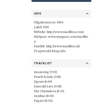
INFO
Uitgekomen in: 1984
Label:
EMI
Website:
http://www.marillion.com/
MySpace:
www.myspace.com/marillio
n
Fanclub:
http://www.marillion.nl/
Progwereld Biografie
TRACKLIST
Assassing (7:01)
Punch & Judy (3:18)
Jigsaw (6:49)
Emerald Lies (5:08)
She Chameleon (6:53)
Incubus (8:30)
Fugazi (8:02)