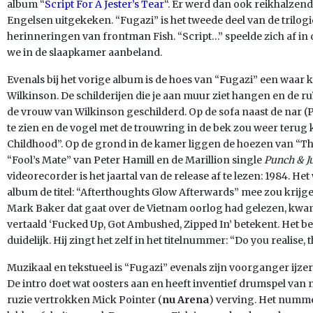
album “
Script For A Jester’s Tear
“. Er werd dan ook reikhalzen
Engelsen uitgekeken. “Fugazi” is het tweede deel van de tril
herinneringen van frontman Fish. “Script…” speelde zich af in
we in de slaapkamer aanbeland.
Evenals bij het vorige album is de hoes van “Fugazi” een waa
Wilkinson. De schilderijen die je aan muur ziet hangen en de ruï
de vrouw van Wilkinson geschilderd. Op de sofa naast de nar (
te zien en de vogel met de trouwring in de bek zou weer terug
Childhood”. Op de grond in de kamer liggen de hoezen van “Th
“Fool’s Mate” van Peter
Hamill en de Marillion single
Punch & J
videorecorder is het jaartal van de release af te lezen: 1984. He
album de titel: “Afterthoughts Glow Afterwards” mee zou krijg
Mark Baker dat gaat over de Vietnam oorlog had gelezen, kwam h
vertaald ‘Fucked Up, Got Ambushed, Zipped In’ betekent. Het bee
duidelijk. Hij zingt het zelf in het titelnummer: “Do you realise, t
Muzikaal en tekstueel is “Fugazi” evenals zijn voorganger ijz
De intro doet wat oosters aan en heeft inventief drumspel van
ruzie vertrokken Mick Pointer (
nu Arena
) verving. Het numme