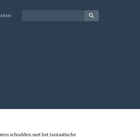
search
EREN
laten schudden met het fantastische