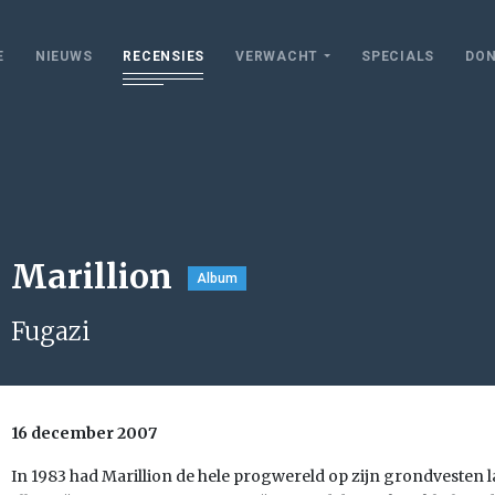
E
NIEUWS
RECENSIES
VERWACHT
SPECIALS
DON
Marillion
Album
Fugazi
16 december 2007
In 1983 had Marillion de hele progwereld op zijn grondvesten 