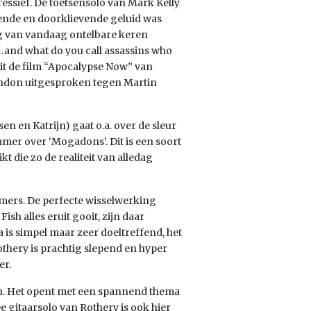
ressief. De toetsensolo van Mark Kelly
vende en doorklievende geluid was
dag van vandaag ontelbare keren
…and what do you call assassins who
uit de film “Apocalypse Now” van
andon uitgesproken tegen Martin
en en Katrijn) gaat o.a. over de sleur
ummer over ‘Mogadons’. Dit is een soort
t die zo de realiteit van alledag
mmers. De perfecte wisselwerking
sh alles eruit gooit, zijn daar
 is simpel maar zeer doeltreffend, het
thery is prachtig slepend en hyper
er.
 Het opent met een spannend thema
e gitaarsolo van Rothery is ook hier