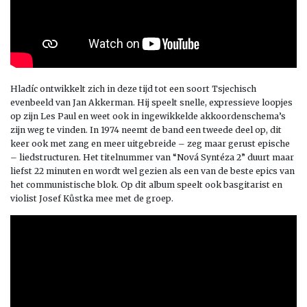
Hladíc ontwikkelt zich in deze tijd tot een soort Tsjechisch
evenbeeld van Jan Akkerman. Hij speelt snelle, expressieve loopjes
op zijn Les Paul en weet ook in ingewikkelde akkoordenschema’s
zijn weg te vinden. In 1974 neemt de band een tweede deel op, dit
keer ook met zang en meer uitgebreide – zeg maar gerust epische
– liedstructuren. Het titelnummer van “Nová Syntéza 2” duurt maar
liefst 22 minuten en wordt wel gezien als een van de beste epics van
het communistische blok. Op dit album speelt ook basgitarist en
violist Josef Kůstka mee met de groep.