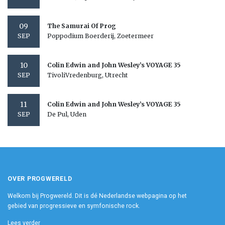
09
The Samurai Of Prog
Poppodium Boerderij, Zoetermeer
SEP
10
Colin Edwin and John Wesley’s VOYAGE 35
TivoliVredenburg, Utrecht
SEP
11
Colin Edwin and John Wesley’s VOYAGE 35
De Pul, Uden
SEP
OVER PROGWERELD
Welkom bij Progwereld. Dit is dé Nederlandse webpagina op het
gebied van progressieve en symfonische rock.
Lees verder