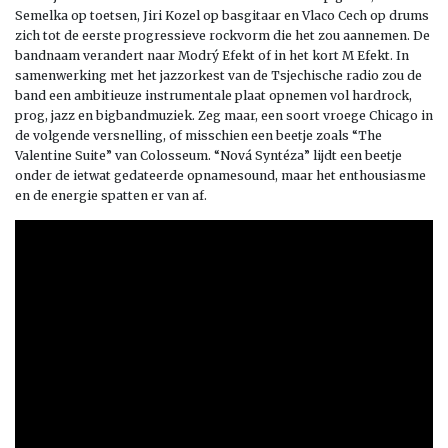
Semelka op toetsen, Jiri Kozel op basgitaar en Vlaco Cech op drums
zich tot de eerste progressieve rockvorm die het zou aannemen. De
bandnaam verandert naar Modrý Efekt of in het kort M Efekt. In
samenwerking met het jazzorkest van de Tsjechische radio zou de
band een ambitieuze instrumentale plaat opnemen vol hardrock,
prog, jazz en bigbandmuziek. Zeg maar, een soort vroege Chicago in
de volgende versnelling, of misschien een beetje zoals “The
Valentine Suite” van Colosseum. “Nová Syntéza” lijdt een beetje
onder de ietwat gedateerde opnamesound, maar het enthousiasme
en de energie spatten er van af.