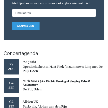
Meld je dan nu aan voor onze wekelijkse nieuwsbrief.
AANMELDEN
Concertagenda
Magoria
29
Openluchttheater Naat Piek (in samenwerking met De
AUG
Pul), Uden
Mick Moss (𝐀𝐧 𝐄𝐥𝐞𝐜𝐭𝐫𝐢𝐜 𝐄𝐯𝐞𝐧𝐢𝐧𝐠 𝐨𝐟 𝐒𝐥𝐞𝐞𝐩𝐢𝐧𝐠 𝐏𝐮𝐥𝐬𝐞 &
04
𝐀𝐧𝐭𝐢𝐦𝐚𝐭𝐭𝐞𝐫)
SEP
De Pul, Uden
04
Albion UK
Parkvilla, Alphen aan den Rijn
SEP