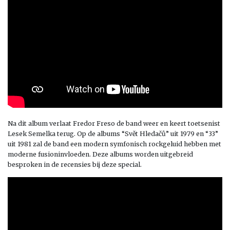
Na dit album verlaat Fredor Freso de band weer en keert toetsenist
Lesek Semelka terug. Op de albums “
Svět
Hledačů
” uit 1979 en “33”
uit 1981 zal de band een modern symfonisch rockgeluid hebben met
moderne fusioninvloeden. Deze albums worden uitgebreid
besproken in de recensies bij deze special.