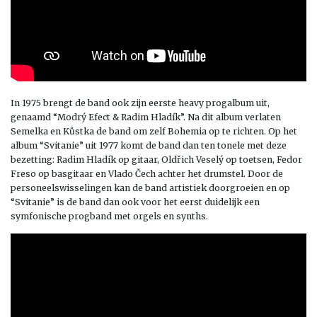
In 1975 brengt de band ook zijn eerste heavy progalbum uit,
genaamd “Modrý Efect & Radim Hladík”. Na dit album verlaten
Semelka en Kůstka de band om zelf Bohemia op te richten. Op het
album “Svitanie” uit 1977 komt de band dan ten tonele met deze
bezetting: Radim Hladík op gitaar, Oldřich Veselý op toetsen, Fedor
Freso op basgitaar en Vlado Čech achter het drumstel. Door de
personeelswisselingen kan de band artistiek doorgroeien en op
“Svitanie” is de band dan ook voor het eerst duidelijk een
symfonische progband met orgels en synths.