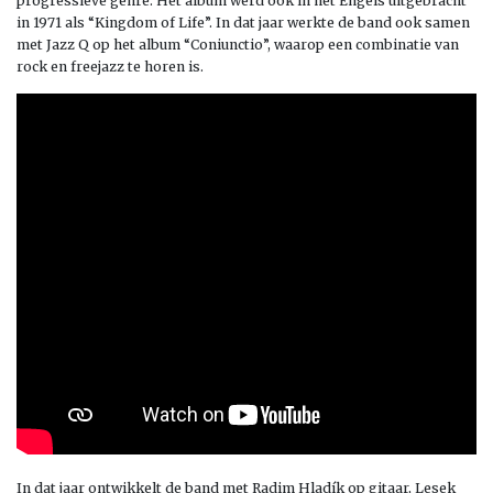
progressieve genre. Het album werd ook in het Engels uitgebracht
in 1971 als “Kingdom of Life”. In dat jaar werkte de band ook samen
met Jazz Q op het album “Coniunctio”, waarop een combinatie van
rock en freejazz te horen is.
In dat jaar ontwikkelt de band met Radim Hladík op gitaar, Lesek