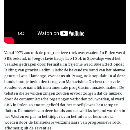
Vanaf 1973 zou ook de progressieve rock overwaaien. In Polen werd
SBB bekend, in Joegoslavië had je Leb I Sol, in Slowakije werd het
vaandel gedragen door Fermáta. In Tsjechië werd Blue Effect onder
leiding van gitarist Radim Hladíc de bekendste band van het nieuwe
genre, al was Flamengo, eveneens uit Praag, ook populair. In al deze
bands hoor je invloeden terug van Mahavishnu Orchestra en vele
zouden voornamelijk instrumentale prog/fusion muziek maken. De
teksten die ze wilden zingen zouden ervoor zorgen dat de muziek
door de communistische regeringen verboden zou worden, al werd
SBB in Polen zo enorm geliefd dat het moeilijk was hen terug te
fluiten. De muziek van deze bands zou nauwelijks bekend worden in
het Westen en pas in het tijdperk van het internet herontdekt
worden door de fanatiekere verzamelaars van progressieve rock
afkomstig uit de seventies.