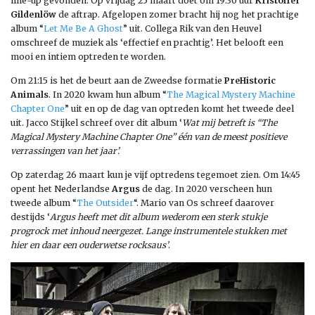
line-up gevonden. Op vrijdag 25 maart doet om 19:30 uur
Kristoffer
Gildenlöw
de aftrap. Afgelopen zomer bracht hij nog het prachtige
album “
Let Me Be A Ghost
” uit. Collega Rik van den Heuvel
omschreef de muziek als ‘effectief en prachtig’. Het belooft een
mooi en intiem optreden te worden.
Om 21:15 is het de beurt aan de Zweedse formatie
PreHistoric
Animals
. In 2020 kwam hun album “
The Magical Mystery Machine
Chapter One
” uit en op de dag van optreden komt het tweede deel
uit. Jacco Stijkel schreef over dit album ‘
Wat mij betreft is “The
Magical Mystery Machine Chapter One” één van de meest positieve
verrassingen van het jaar’.
Op zaterdag 26 maart kun je vijf optredens tegemoet zien. Om 14:45
opent het Nederlandse
Argus
de dag. In 2020 verscheen hun
tweede album “
The Outsider
“. Mario van Os schreef daarover
destijds ‘
Argus heeft met dit album wederom een sterk stukje
progrock met inhoud neergezet. Lange instrumentele stukken met
hier en daar een ouderwetse rocksaus’
.