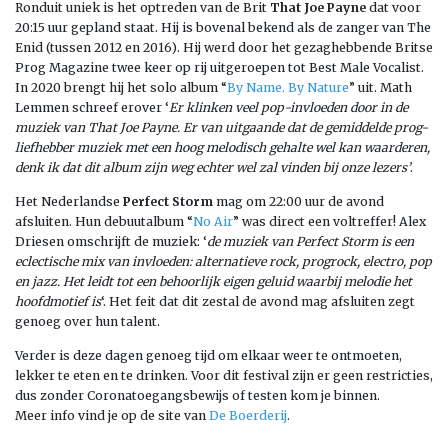
Ronduit uniek is het optreden van de Brit
That Joe Payne
dat voor
20:15 uur gepland staat. Hij is bovenal bekend als de zanger van The
Enid (tussen 2012 en 2016). Hij werd door het gezaghebbende Britse
Prog Magazine twee keer op rij uitgeroepen tot Best Male Vocalist.
In 2020 brengt hij het solo album “
By Name. By Nature
” uit. Math
Lemmen schreef erover ‘
Er klinken veel pop-invloeden door in de
muziek van That Joe Payne. Er van uitgaande dat de gemiddelde prog-
liefhebber muziek met een hoog melodisch gehalte wel kan waarderen,
denk ik dat dit album zijn weg echter wel zal vinden bij onze lezers’
.
Het Nederlandse
Perfect Storm
mag om 22:00 uur de avond
afsluiten. Hun debuutalbum “
No Air
” was direct een voltreffer! Alex
Driesen omschrijft de muziek: ‘
de muziek van Perfect Storm is een
eclectische mix van invloeden: alternatieve rock, progrock, electro, pop
en jazz. Het leidt tot een behoorlijk eigen geluid waarbij melodie het
hoofdmotief is
‘. Het feit dat dit zestal de avond mag afsluiten zegt
genoeg over hun talent.
Verder is deze dagen genoeg tijd om elkaar weer te ontmoeten,
lekker te eten en te drinken. Voor dit festival zijn er geen restricties,
dus zonder Coronatoegangsbewijs of testen kom je binnen.
Meer info vind je op de site van
De Boerderij
.