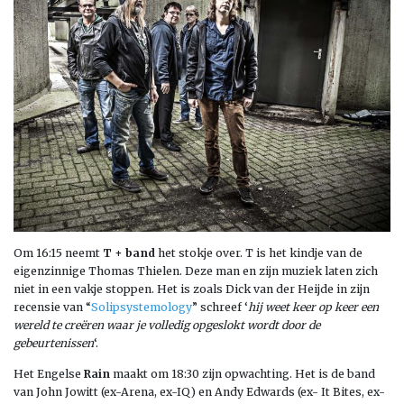
Om 16:15 neemt
T + band
het stokje over. T is het kindje van de
eigenzinnige Thomas Thielen. Deze man en zijn muziek laten zich
niet in een vakje stoppen. Het is zoals Dick van der Heijde in zijn
recensie van “
Solipsystemology
” schreef ‘
hij weet keer op keer een
wereld te creëren waar je volledig opgeslokt wordt door de
gebeurtenissen
‘.
Het Engelse
Rain
maakt om 18:30 zijn opwachting. Het is de band
van John Jowitt (ex-Arena, ex-IQ) en Andy Edwards (ex- It Bites, ex-