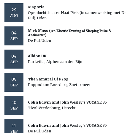
Magoria
29
Openluchttheater Naat Piek (in samenwerking met De
AUG
Pul), Uden
Mick Moss (𝐀𝐧 𝐄𝐥𝐞𝐜𝐭𝐫𝐢𝐜 𝐄𝐯𝐞𝐧𝐢𝐧𝐠 𝐨𝐟 𝐒𝐥𝐞𝐞𝐩𝐢𝐧𝐠 𝐏𝐮𝐥𝐬𝐞 &
04
𝐀𝐧𝐭𝐢𝐦𝐚𝐭𝐭𝐞𝐫)
SEP
De Pul, Uden
04
Albion UK
Parkvilla, Alphen aan den Rijn
SEP
09
The Samurai Of Prog
Poppodium Boerderij, Zoetermeer
SEP
10
Colin Edwin and John Wesley’s VOYAGE 35
TivoliVredenburg, Utrecht
SEP
11
Colin Edwin and John Wesley’s VOYAGE 35
De Pul, Uden
SEP