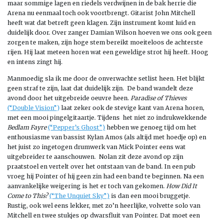
maar sommige lagen en riedels verdwijnen in de bak herrie die
Arena nu eenmaal toch ook voortbrengt. Gitarist John Mitchell
heeft wat dat betreft geen klagen. Zijn instrument komt luid en
duidelijk door. Over zanger Damian Wilson hoeven we ons ook geen
zorgen te maken, zijn hoge stem bereikt moeiteloos de achterste
rijen. Hij laat meteen horen wat een geweldige strot hij heeft. Hoog
en intens zingt hij.
Manmoedig sla ik me door de onverwachte setlist heen. Het blijkt
geen straf te zijn, laat dat duidelijk zijn. De band wandelt deze
avond door het uitgebreide oeuvre heen.
Paradise of Thieves
(“Double Vision”
)
laat zeker ook de stevige kant van Arena horen,
met een mooi pingelgitaartje. Tijdens het niet zo indrukwekkende
Bedlam Fayre
(“Pepper’s Ghost”)
hebben we genoeg tijd om het
enthousiasme van bassist Kylan Amos (als altijd met hoedje op) en
het juist zo ingetogen drumwerk van Mick Pointer eens wat
uitgebreider te aanschouwen. Nolan zit deze avond op zijn
praatstoel en vertelt over het ontstaan van de band. In een pub
vroeg hij Pointer of hij geen zin had een band te beginnen. Na een
aanvankelijke weigering is het er toch van gekomen.
How Did It
Come to This?
(“The Unquiet Sky”)
is dan een mooi bruggetje.
Rustig, ook wel eens lekker, met zo’n heerlijke, volvette solo van
Mitchell en twee stukjes op dwarsfluit van Pointer. Dat moet een