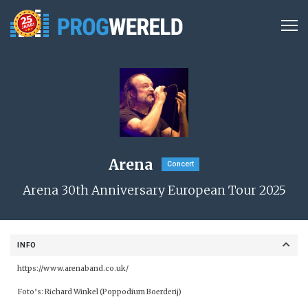
Arena
Concert
Arena 30th Anniversary European Tour 2025
INFO
https://www.arenaband.co.uk/
Foto’s: Richard Winkel (Poppodium Boerderij)