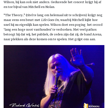
Wilson, hij kan ook niet anders. Gedurende het concert krijgt hij af
en toe bijval van Mitchell en Nolan.
“The Theory…” (titel te lang om helemaal uit te schrijven) krijgt nog
maar eens een beurt met
Life Goes On
, waarbij Mitchell kijkt hoe
snel hij nu eigenlijk kan spelen. Wilson doet een poging het record
‘lang een hoge noot vasthouden’ te verbreken. Met veel pathos
betoogt hij dat wij, het publiek, de reden zijn dat zij, de band Arena,
naar plekken als deze komen om te spelen. Het grijpt ons aan.