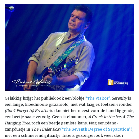
Gelukkig krijgt het publiek ook een blokje
“The Visitor”.
Serenity
is
een lange, bloedmooie gitaarsolo, met wat laagjes toetsen eronder.
(Don’t Forget to) Breathe
is dan niet het meest voor de hand liggende,
een beetje saaie vervolg. Geen titelnummer,
A Crack in the Ice
of
The
Hanging Tree
, toch een beetje gemiste kans. Nog een piano-
zangduetje in
The Tinder Box
(“The Seventh Degree of Separation”
)
,
met een schmierend gitaartje. Intens gezongen ook weer door