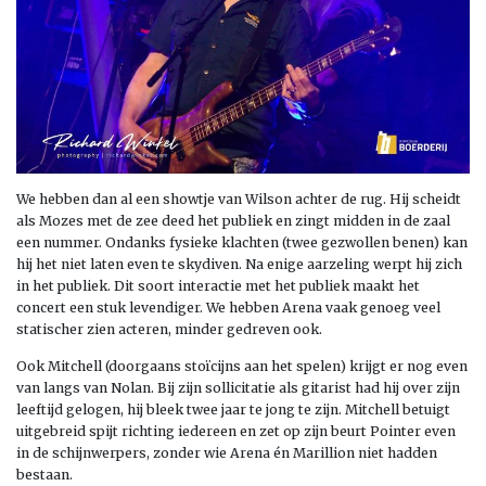
We hebben dan al een showtje van Wilson achter de rug. Hij scheidt
als Mozes met de zee deed het publiek en zingt midden in de zaal
een nummer. Ondanks fysieke klachten (twee gezwollen benen) kan
hij het niet laten even te skydiven. Na enige aarzeling werpt hij zich
in het publiek. Dit soort interactie met het publiek maakt het
concert een stuk levendiger. We hebben Arena vaak genoeg veel
statischer zien acteren, minder gedreven ook.
Ook Mitchell (doorgaans stoïcijns aan het spelen) krijgt er nog even
van langs van Nolan. Bij zijn sollicitatie als gitarist had hij over zijn
leeftijd gelogen, hij bleek twee jaar te jong te zijn. Mitchell betuigt
uitgebreid spijt richting iedereen en zet op zijn beurt Pointer even
in de schijnwerpers, zonder wie Arena én Marillion niet hadden
bestaan.