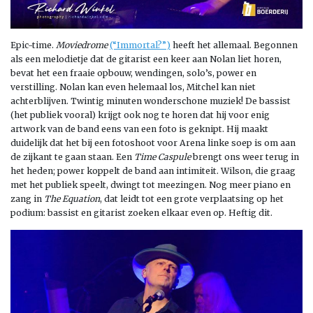
Epic-time.
Moviedrome
(“Immortal?”)
heeft het allemaal. Begonnen
als een melodietje dat de gitarist een keer aan Nolan liet horen,
bevat het een fraaie opbouw, wendingen, solo’s, power en
verstilling. Nolan kan even helemaal los, Mitchel kan niet
achterblijven. Twintig minuten wonderschone muziek! De bassist
(het publiek vooral) krijgt ook nog te horen dat hij voor enig
artwork van de band eens van een foto is geknipt. Hij maakt
duidelijk dat het bij een fotoshoot voor Arena linke soep is om aan
de zijkant te gaan staan. Een
Time Caspule
brengt ons weer terug in
het heden; power koppelt de band aan intimiteit. Wilson, die graag
met het publiek speelt, dwingt tot meezingen. Nog meer piano en
zang in
The Equation
, dat leidt tot een grote verplaatsing op het
podium: bassist en gitarist zoeken elkaar even op. Heftig dit.