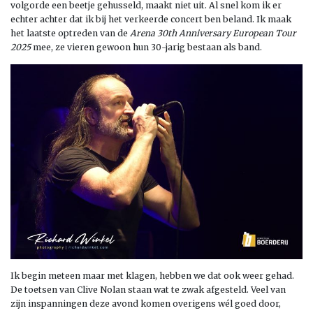
volgorde een beetje gehusseld, maakt niet uit. Al snel kom ik er
echter achter dat ik bij het verkeerde concert ben beland. Ik maak
het laatste optreden van de
Arena 30th Anniversary European Tour
2025
mee, ze vieren gewoon hun 30-jarig bestaan als band.
Ik begin meteen maar met klagen, hebben we dat ook weer gehad.
De toetsen van Clive Nolan staan wat te zwak afgesteld. Veel van
zijn inspanningen deze avond komen overigens wél goed door,