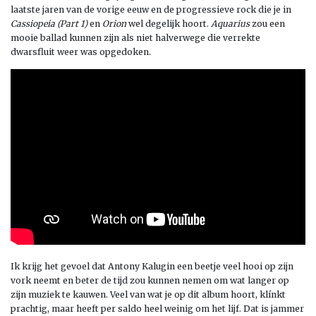
laatste jaren van de vorige eeuw en de progressieve rock die je in
Cassiopeia (Part 1)
en
Orion
wel degelijk hoort.
Aquarius
zou een
mooie ballad kunnen zijn als niet halverwege die verrekte
dwarsfluit weer was opgedoken.
Ik krijg het gevoel dat Antony Kalugin een beetje veel hooi op zijn
vork neemt en beter de tijd zou kunnen nemen om wat langer op
zijn muziek te kauwen. Veel van wat je op dit album hoort, klínkt
prachtig, maar heeft per saldo heel weinig om het lijf. Dat is jammer