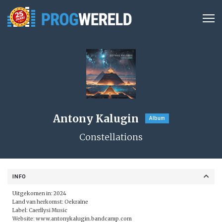
Antony Kalugin
Album
Constellations
INFO
Uitgekomen in: 2024
Land van herkomst: Oekraïne
Label:
Caerllysi Music
Website:
www.antonykalugin.bandcamp.com