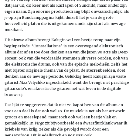
dat jaar uit, dit keer niet als Karfagen of Sunchild, maar onder zijn
eigen naam. Zijn enorme productiedrang blijft onwaarschijnlijk, als
je op zijn Bandcamppagina kijkt, duizelt het je van de grote
hoeveelheid platen die is uitgekomen sinds zijn start als new age-
muzikant.
Dit nieuwe album brengt Kalugin wel een beetje terug naar zijn
beginperiode. “Constellations” is een overwegend elektronisch
album dat af en toe doet denken aan van die jaren 90 acts als Deep
Forest; ook van die verdraaide stemmen uit verre oorden, ook van
die elektronische drums, ook van die epische melodieën. Zelfs het
niet bijster originele thema van de plaat, de sterrenbeelden, doet
denken aan de new age periode. Gelukkig heeft Kalugin zijn vaste
gitarist Max Velychko ingeschakeld, want die brengt met prachtige
gitaarsolo’s en akoestische gitaren net wat leven in de digitale
brouwerij.
Dat lijkt te suggereren dat ik niet zo kapot ben van dit album en
voor een deel is dat ook wel zo. De muziek is net als het artwork:
groots en meeslepend, maar toch ook wel een beetje vlak en
gemakkelijk. In
Virgo
zit bijvoorbeeld een dwarsfluitklank waar ik
kriebels van krijg, zeker als die gevolgd wordt door een
nepsaxofoon. Dit is edelkitsch en nog saai ook.