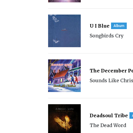
U I Blue
Album
Songbirds Cry
The December P
Sounds Like Chri
Deadsoul Tribe
The Dead Word