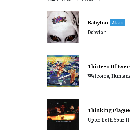
7946
RECENSIES GEVONDEN
Babylon
Album
Babylon
Thirteen Of Ever
Welcome, Human
Thinking Plague
Upon Both Your H