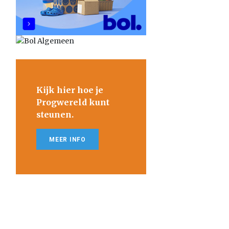
Kijk hier hoe je
Progwereld kunt
steunen.
MEER INFO