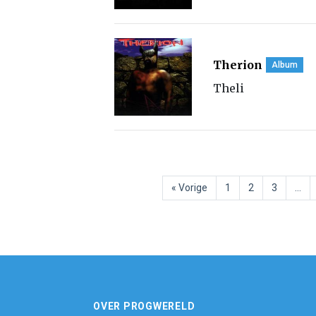
Therion
Album
Theli
« Vorige
1
2
3
…
OVER PROGWERELD