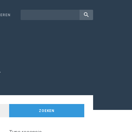
search
EREN
.
ZOEKEN