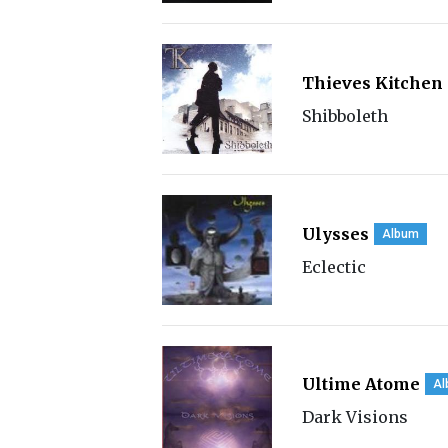
Thieves Kitchen
Shibboleth
Ulysses
Album
Eclectic
Ultime Atome
Al
Dark Visions