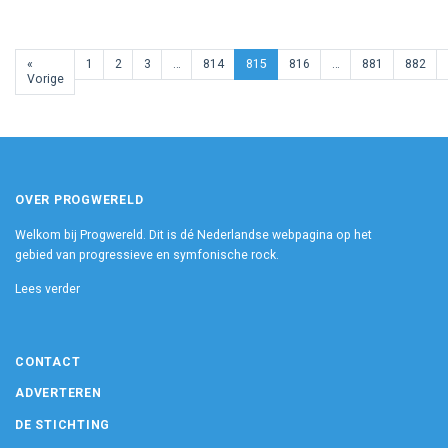
«
1
2
3
…
814
815
816
…
881
882
Vorige
OVER PROGWERELD
Welkom bij Progwereld. Dit is dé Nederlandse webpagina op het
gebied van progressieve en symfonische rock.
Lees verder
CONTACT
ADVERTEREN
DE STICHTING