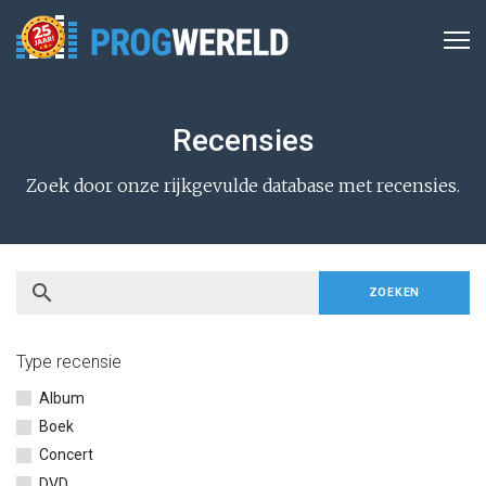
Recensies
Zoek door onze rijkgevulde database met recensies.
search
ZOEKEN
Type recensie
Album
Boek
Concert
DVD