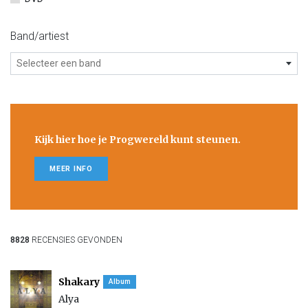
Band/artiest
Selecteer een band
Kijk hier hoe je Progwereld kunt steunen.
MEER INFO
8828
RECENSIES GEVONDEN
Shakary
Album
Alya