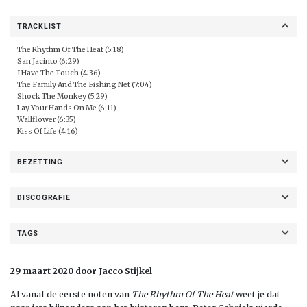
TRACKLIST
The Rhythm Of The Heat (5:18)
San Jacinto (6:29)
I Have The Touch (4:36)
The Family And The Fishing Net (7:04)
Shock The Monkey (5:29)
Lay Your Hands On Me (6:11)
Wallflower (6:35)
Kiss Of Life (4:16)
BEZETTING
DISCOGRAFIE
TAGS
29 maart 2020 door Jacco Stijkel
Al vanaf de eerste noten van
The Rhythm Of The Heat
weet je dat