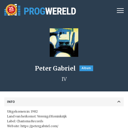
Peter Gabriel
Album
IV
INFO
Uitgekomen in: 1982
Land van herkomst: Verenigd Koninkrijk
Label:
Charisma Records
Website:
https://petergabriel.com/