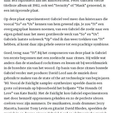
naar iets bijzonders aan het luisteren bent. Peter Gabriels vierde
titelloze album uit 1982, ook wel ”Security” of “Mask” genoemd, is
een intrigerende plaat.
Op deze plaat experimenteert Gabriel veel meer dan luisteraars die
vooral “So” en “Us” kennen van hem gewend zijn. Je zou “IV” een
overgangsplaat kunnen noemen, van een Gabriel die zoekt naar een
eigen geluid naar het meer gestileerde werk van “So” en “Us”.
Gabriels laatste solowerk “Up” vind ik dan weer trekken van “IV”
hebben, al komt daar zijn gehele oeuvre tot een prachtige symbiose.
Goed, terug naar “IV”. Bij het componeren van deze plaat is Gabriel
ten eerste begonnen met een zoektocht naar ritmes. Hij wilde wat
anders dan de standaard rockritmes en kwam uit bij wereldmuziek
in de breedste zin van het woord. Op basis van deze ritmes bouwde
Gabriel verder met producer David Lord aan de muziek door
gebruik te maken van de state of the art technologie van begin jaren
’80. Vooral de Fairlight sampler-synthesizer speelde daarin een
grote rol (evenals op bijvoorbeeld het briljante “The Hounds Of
Love” van Kate Bush). Met de Fairlight kon Gabriel experimenteren
met door hemzelf opgenomen geluiden en zo de perfecte sferen
creëren voor zijn nummers. De muzikanten, zoals drummer Jerry
Marotta, bassist Tony Levin en gitarist David Rhodes, speelden de