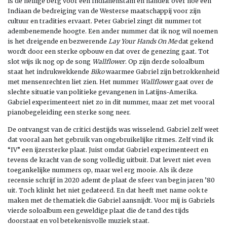
is de heilige berg voor een Indianenstam en handelt over hoe een
Indiaan de bedreiging van de Westerse maatschappij voor zijn
cultuur en tradities ervaart. Peter Gabriel zingt dit nummer tot
adembenemende hoogte. Een ander nummer dat ik nog wil noemen
is het dreigende en bezwerende
Lay Your Hands On Me
dat gekend
wordt door een sterke opbouw en dat over de genezing gaat. Tot
slot wijs ik nog op de song
Wallflower
. Op zijn derde soloalbum
staat het indrukwekkende
Biko
waarmee Gabriel zijn betrokkenheid
met mensenrechten liet zien. Het nummer
Wallflower
gaat over de
slechte situatie van politieke gevangenen in Latijns-Amerika.
Gabriel experimenteert niet zo in dit nummer, maar zet met vooral
pianobegeleiding een sterke song neer.
De ontvangst van de critici destijds was wisselend. Gabriel zelf weet
dat vooral aan het gebruik van ongebruikelijke ritmes. Zelf vind ik
“IV” een ijzersterke plaat. Juist omdat Gabriel experimenteert en
tevens de kracht van de song volledig uitbuit. Dat levert niet even
toegankelijke nummers op, maar wel erg mooie. Als ik deze
recensie schrijf in 2020 ademt de plaat de sfeer van begin jaren ’80
uit. Toch klinkt het niet gedateerd. En dat heeft met name ook te
maken met de thematiek die Gabriel aansnijdt. Voor mij is Gabriels
vierde soloalbum een geweldige plaat die de tand des tijds
doorstaat en vol betekenisvolle muziek staat.