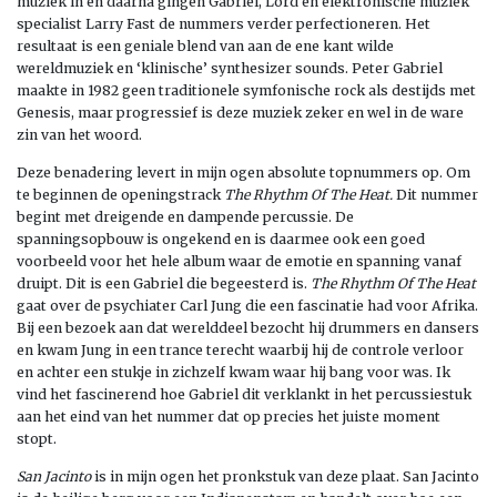
muziek in en daarna gingen Gabriel, Lord en elektronische muziek
specialist Larry Fast de nummers verder perfectioneren. Het
resultaat is een geniale blend van aan de ene kant wilde
wereldmuziek en ‘klinische’ synthesizer sounds. Peter Gabriel
maakte in 1982 geen traditionele symfonische rock als destijds met
Genesis, maar progressief is deze muziek zeker en wel in de ware
zin van het woord.
Deze benadering levert in mijn ogen absolute topnummers op. Om
te beginnen de openingstrack
The Rhythm Of The Heat.
Dit nummer
begint met dreigende en dampende percussie. De
spanningsopbouw is ongekend en is daarmee ook een goed
voorbeeld voor het hele album waar de emotie en spanning vanaf
druipt. Dit is een Gabriel die begeesterd is.
The Rhythm Of The Heat
gaat over de psychiater Carl Jung die een fascinatie had voor Afrika.
Bij een bezoek aan dat werelddeel bezocht hij drummers en dansers
en kwam Jung in een trance terecht waarbij hij de controle verloor
en achter een stukje in zichzelf kwam waar hij bang voor was. Ik
vind het fascinerend hoe Gabriel dit verklankt in het percussiestuk
aan het eind van het nummer dat op precies het juiste moment
stopt.
San Jacinto
is in mijn ogen het pronkstuk van deze plaat. San Jacinto