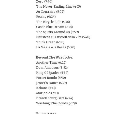
Zero (7:40)
The Never-Ending Line (4:55)
Au Contraire (5:07)
Reality (9:24)
The Bicycle Ride (4:36)
Castle Blue Dream (7:38)
The Spirits Around Us (5:59)
Nausicaa e i Custodi della Vita (5:48)
Think Green (6:30)
La Magia è la Realtà (6:20)
Beyond The Wardrobe
:
Another Time (6:22)
Dear Amadeus (8:52)
King Of Spades (5:54)
Forset Rondo (5:50)
Jester’s Dance (6:47)
Kabane (7:33)
Marigold (2:33)
Brandenburg Gate (4:24)
Washing The Clouds (7:29)
Bonus tracks
: