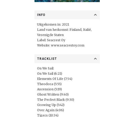
INFO
Uitgekomen in: 2021
Land van herkomst: Finland, Italië,
Verenigde Staten
Label: Seacrest Oy
Website:
www.seacrestoy.com
TRACKLIST
On We Sail:
On We Sail (6:21)
Elements Of Life (7:54)
Theodora (5:55)
Ascension (5:19)
Ghost Written (9:40)
The Perfect Black (9:30)
Growing Up (5:42)
Over Again (4:06)
Tigers (10:34)