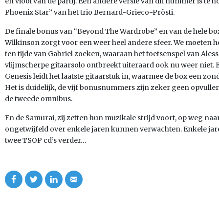
en viool van de partij. Een andere versie van dit nummer is te
Phoenix Star” van het trio Bernard-Grieco-Prösti.
De finale bonus van “Beyond The Wardrobe” en van de hele bo
Wilkinson zorgt voor een weer heel andere sfeer. We moeten he
ten tijde van Gabriel zoeken, waaraan het toetsenspel van Aless
vlijmscherpe gitaarsolo ontbreekt uiteraard ook nu weer niet.
Genesis leidt het laatste gitaarstuk in, waarmee de box een zon
Het is duidelijk, de vijf bonusnummers zijn zeker geen opvull
de tweede omnibus.
En de Samurai, zij zetten hun muzikale strijd voort, op weg na
ongetwijfeld over enkele jaren kunnen verwachten. Enkele jaren?
twee TSOP cd’s verder…