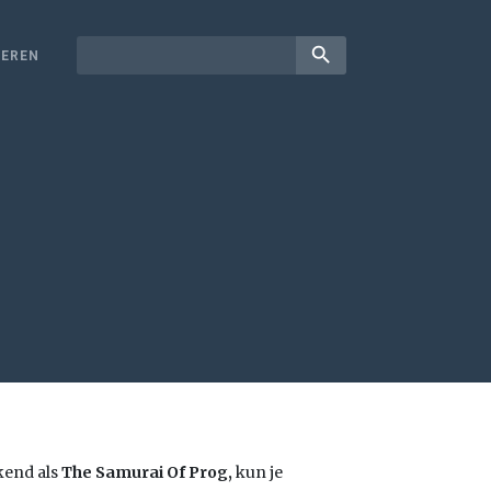
search
EREN
kend als
The Samurai Of Prog,
kun je