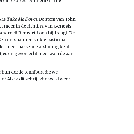
 horen op de cd “Anthem Of The
x is
Take Me Down
. De stem van John
t meer in de richting van
Genesis
andro di Benedetti ook bijdraagt. De
 Een ontspannen stukje pastoraal
der meer passende afsluiting kent.
ertjes en geven echt meerwaarde aan
ar hun derde omnibus, die we
 Als ik dit schrijf zijn we al weer