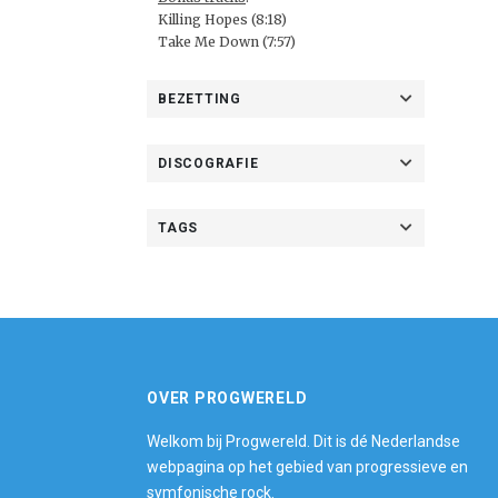
Killing Hopes (8:18)
Take Me Down (7:57)
BEZETTING
DISCOGRAFIE
TAGS
OVER PROGWERELD
Welkom bij Progwereld. Dit is dé Nederlandse
webpagina op het gebied van progressieve en
symfonische rock.