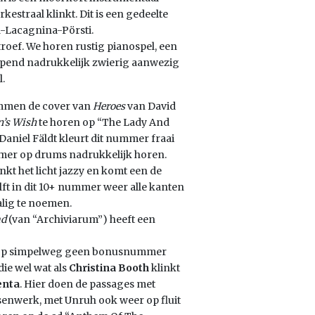
kestraal klinkt. Dit is een gedeelte
-Lacagnina-Pörsti.
 troef. We horen rustig pianospel, een
lopend nadrukkelijk zwierig aanwezig
.
Lemmen de cover van
Heroes
van David
’s Wish
te horen op “The Lady And
 Daniel Fäldt kleurt dit nummer fraai
ummer op drums nadrukkelijk horen.
nkt het licht jazzy en komt een de
lft in dit 10+ nummer weer alle kanten
alig te noemen.
ad
(van “Archiviarum”) heeft een
 hierop simpelweg geen bonusnummer
ie wel wat als
Christina Booth
klinkt
nta
. Hier doen de passages met
tsenwerk, met Unruh ook weer op fluit