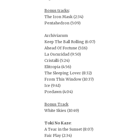
Bonus tracks
:
The Iron Mask (2:34)
Pentahedron (5:09)
Archiviarum
Keep The Ball Rolling (6:07)
Ahead Of Fortune (5:16)
La Oscuridad (9:50)
Cristalli (5:24)
Elitropia (4:56)
The Sleeping Lover (8:32)
From This Window (10:37)
Ice (9:41)
Predawn (4:04)
Bonus Track
White Skies (10:49)
Toki No Kaze
:
A Tear in the Sunset (8:07)
Fair Play (2:34)