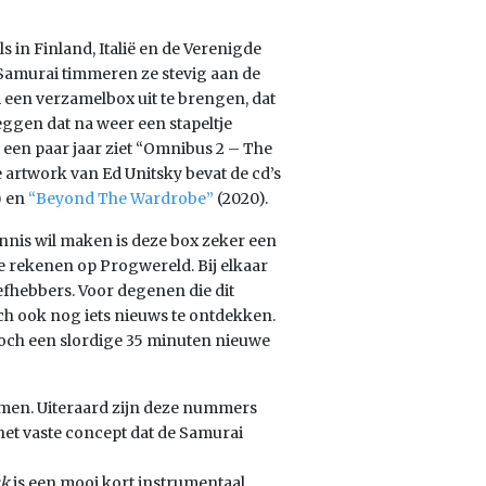
 in Finland, Italië en de Verenigde
 Samurai timmeren ze stevig aan de
 een verzamelbox uit te brengen, dat
eggen dat na weer een stapeltje
n een paar jaar ziet “Omnibus 2 – The
e artwork van Ed Unitsky bevat de cd’s
) en
“Beyond The Wardrobe”
(2020).
nnis wil maken is deze box zeker een
ie rekenen op Progwereld. Bij elkaar
iefhebbers. Voor degenen die dit
toch ook nog iets nieuws te ontdekken.
 toch een slordige 35 minuten nieuwe
men. Uiteraard zijn deze nummers
het vaste concept dat de Samurai
sk
is een mooi kort instrumentaal