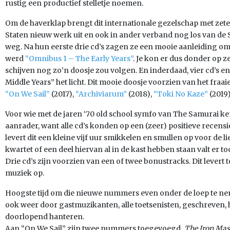
rustig een productief stelletje noemen.
Om de haverklap brengt dit internationale gezelschap met zetels
Staten nieuw werk uit en ook in ander verband nog los van de
weg. Na hun eerste drie cd’s zagen ze een mooie aanleiding om
werd
“Omnibus 1 – The Early Years”
. Je kon er dus donder op z
schijven nog zo’n doosje zou volgen. En inderdaad, vier cd’s e
Middle Years” het licht. Dit mooie doosje voorzien van het fraai
“On We Sail”
(2017),
“Archiviarum”
(2018),
“Toki No Kaze”
(2019
Voor wie met de jaren ‘70 old school symfo van The Samurai ke
aanrader, want alle cd’s konden op een (zeer) positieve recens
levert dit een kleine vijf uur smikkelen en smullen op voor de l
kwartet of een deel hiervan al in de kast hebben staan valt er 
Drie cd’s zijn voorzien van een of twee bonustracks. Dit levert
muziek op.
Hoogste tijd om die nieuwe nummers even onder de loep te ne
ook weer door gastmuzikanten, alle toetsenisten, geschreven, 
doorlopend hanteren.
Aan “On We Sail” zijn twee nummers toegevoegd
.
The Iron Ma