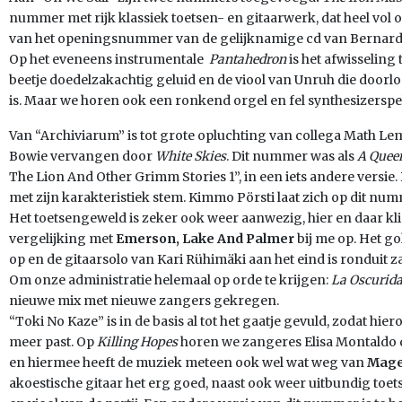
nummer met rijk klassiek toetsen- en gitaarwerk, dat heel vol or
van het openingsnummer van de gelijknamige cd van Bernard
Op het eveneens instrumentale
Pantahedron
is het afwisseling
beetje doedelzakachtig geluid en de viool van Unruh die door
is. Maar we horen ook een ronkend orgel en fel synthesizerspel
Van “Archiviarum” is tot grote opluchting van collega Math 
Bowie vervangen door
White Skies
. Dit nummer was als
A Queen
The Lion And Other Grimm Stories 1”, in een iets andere versie.
met zijn karakteristiek stem. Kimmo Pörsti laat zich op dit n
Het toetsengeweld is zeker ook weer aanwezig, hier en daar kli
vergelijking met
Emerson, Lake And Palmer
bij me op. Het go
op en de gitaarsolo van Kari Rühimäki aan het eind is ronduit z
Om onze administratie helemaal op orde te krijgen:
La Oscurid
nieuwe mix met nieuwe zangers gekregen.
“Toki No Kaze” is in de basis al tot het gaatje gevuld, zodat
meer past. Op
Killing Hopes
horen we zangeres Elisa Montaldo d
en hiermee heeft de muziek meteen ook wel wat weg van
Mage
akoestische gitaar het erg goed, naast ook weer uitbundig toe