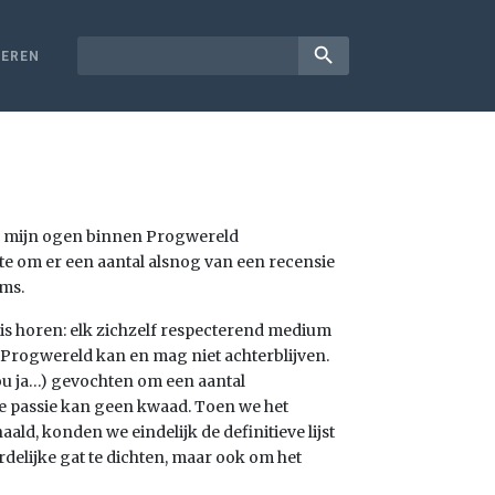
search
EREN
in mijn ogen binnen Progwereld
te om er een aantal alsnog van een recensie
ums.
huis horen: elk zichzelf respecterend medium
 Progwereld kan en mag niet achterblijven.
(nou ja…) gevochten om een aantal
je passie kan geen kwaad. Toen we het
d, konden we eindelijk de definitieve lijst
rdelijke gat te dichten, maar ook om het