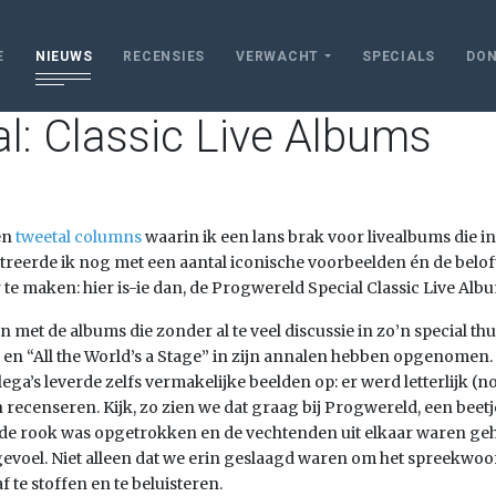
E
NIEUWS
RECENSIES
VERWACHT
SPECIALS
DON
l: Classic Live Albums
en
tweetal columns
waarin ik een lans brak voor livealbums die 
reerde ik nog met een aantal iconische voorbeelden én de belof
ar te maken: hier is-ie dan, de Progwereld Special Classic Live Alb
en met de albums die zonder al te veel discussie in zo’n special t
en “All the World’s a Stage” in zijn annalen hebben opgenomen.
lega’s leverde zelfs vermakelijke beelden op: er werd letterlijk 
ecenseren. Kijk, zo zien we dat graag bij Progwereld, een beet
de rook was opgetrokken en de vechtenden uit elkaar waren gehaal
k gevoel. Niet alleen dat we erin geslaagd waren om het spreekwoo
 te stoffen en te beluisteren.