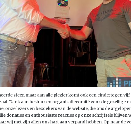
rde sfeer, maar aan alle plezier komt ook een einde; tegen vijf
 zaal. Dank aan bestuur en organisatiecomité voor de gezellige
lie, onze lezers en bezoekers van de website, die ons de afgelo
ie donaties en enthousiaste reacties op onze schrijfsels blijven
r wij met zijn allen ons hart aan verpand hebben. Op naar de vo