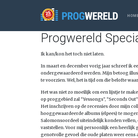
HOM
Progwereld Specia
Ik kan/kon het toch niet laten.
In maart en december vorig jaar schreef ik e
ondergewaardeerd werden. Mijn betoog illust
te voorzien. Wel, het is tijd om die belofte wa
Het was niet zo moeilijk om een lijstje te mak
op proggebied zal “Yessongs”, “Seconds Out” 
Het inschrijven op de recensies door mijn col
hooggewaardeerde albums (elpees) te mogen r
Salomonsoordeel uiteindelijk konden vellen, 
vaststellen. Voor mij persoonlijk een heerlij
genotvolle gevoel die oude platen weer eens af