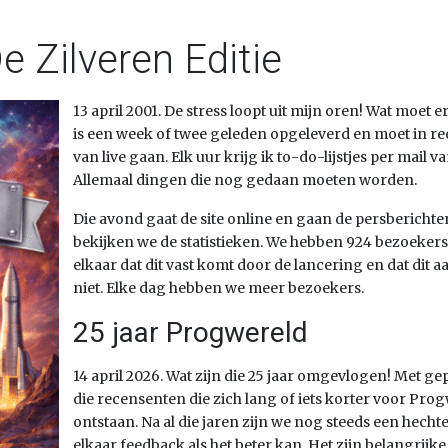
e Zilveren Editie
13 april 2001. De stress loopt uit mijn oren! Wat moet
is een week of twee geleden opgeleverd en moet in r
van live gaan. Elk uur krijg ik to-do-lijstjes per mail 
Allemaal dingen die nog gedaan moeten worden.
Die avond gaat de site online en gaan de persberichten 
bekijken we de statistieken. We hebben 924 bezoekers
elkaar dat dit vast komt door de lancering en dat dit 
niet. Elke dag hebben we meer bezoekers.
25 jaar Progwereld
14 april 2026. Wat zijn die 25 jaar omgevlogen! Met gepas
die recensenten die zich lang of iets korter voor Pr
ontstaan. Na al die jaren zijn we nog steeds een hecht
elkaar feedback als het beter kan. Het zijn belangrijk