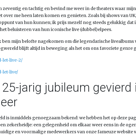
n zeventig en tachtig en bevind me weer in de theaters waar mijn
t over me heen laten komen en genieten. Zoals bij shows van UK
 toppunt van hun kunnen; ik prijs mezelf nog steeds gelukkig dat i
t beluisteren van hun iconische live (dubbel)elpees.
ik ben mijn belofte nagekomen om die legendarische livealbums
wereld blijft altijd in beweging als het om ons favoriete genre g
let-live-2/
let-live/
: 25-jarig jubileum gevier
meer
reld is inmiddels genoegzaam bekend: we hebben het op deze pag
 zekerheidje: een gelegenheid om elkaar weer eens in de ogen te
oor huidige en voormalige medewerkers van onze fameuze website