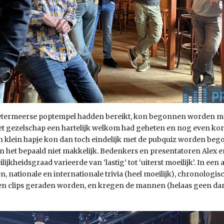
 Zoetermeerse poptempel hadden bereikt, kon begonnen worden met 
gezelschap een hartelijk welkom had geheten en nog even kort 
n klein hapje kon dan toch eindelijk met de pubquiz worden beg
 het bepaald niet makkelijk. Bedenkers en presentatoren Alex e
ilijkheidsgraad varieerde van ‘lastig’ tot ‘uiterst moeilijk’. In 
n, nationale en internationale trivia (heel moeilijk), chronologi
s en clips geraden worden, en kregen de mannen (helaas geen da