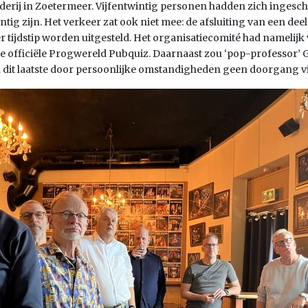
erij in Zoetermeer. Vijfentwintig personen hadden zich ingesc
tig zijn. Het verkeer zat ook niet mee: de afsluiting van een deel
ter tijdstip worden uitgesteld. Het organisatiecomité had namelijk
ste officiële Progwereld Pubquiz. Daarnaast zou ‘pop-professor’ 
 dit laatste door persoonlijke omstandigheden geen doorgang vi