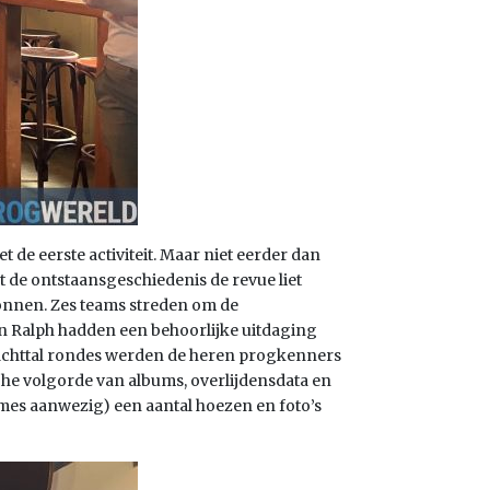
de eerste activiteit. Maar niet eerder dan
de ontstaansgeschiedenis de revue liet
onnen. Zes teams streden om de
n Ralph hadden een behoorlijke uitdaging
een achttal rondes werden de heren progkenners
sche volgorde van albums, overlijdensdata en
mes aanwezig) een aantal hoezen en foto’s